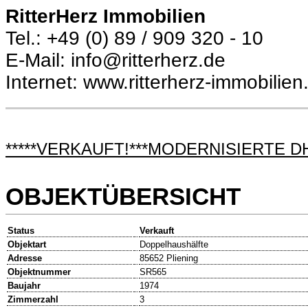
RitterHerz Immobilien
Tel.: +49 (0) 89 / 909 320 - 10
E-Mail: info@ritterherz.de
Internet: www.ritterherz-immobilien
*****VERKAUFT!***MODERNISIERTE D
OBJEKTÜBERSICHT
Status
Verkauft
Objektart
Doppelhaushälfte
Adresse
85652 Pliening
Objektnummer
SR565
Baujahr
1974
Zimmerzahl
3