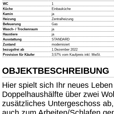
WC
1
Küche
Einbauküche
Kamin
ja
Heizung
Zentralheizung
Befeuerung
Gas
Wasch- / Trockenraum
ja
Haustiere
ja
Ausstattung
STANDARD
Zustand
modernisiert
bezugsfrei ab
1.Dezember 2022
Provision für Käufer
3,57% vom Kaufpreis inkl. MwSt.
OBJEKTBESCHREIBUNG
Hier spielt sich Ihr neues Leben 
Doppelhaushälfte über zwei Wo
zusätzliches Untergeschoss ab,
auch zum Arbeiten/Schlafen ge