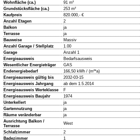
Wohnfläche (ca.)
91 m²
Grundstücksfläche (ca.)
253 m²
Kaufpreis
820.000,- €
Anzahl Etagen
2
Balkon
ja
Terrasse
ja
Bauweise
Massiv
Anzahl Garage / Stellplatz
1.00
Garage
Anzahl 1
Energieausweis
Bedarfsausweis
Wesentlicher Energieträger
GAS
Endenergiebedarf
166,50 kWh / (m²*a)
Energieausweis gültig bis
2032-03-15
Energieausweis Jahrgang
ab dem 1.5.2014
Energieausweis Werteklasse
F
Energieausweis Baujahr
1974
Unterkellert
ja
Gartennutzung
ja
Räume veränderbar
ja
Ausrichtung Balkon /
West
Terrasse
Schlafzimmer
2
Badezimmer
1