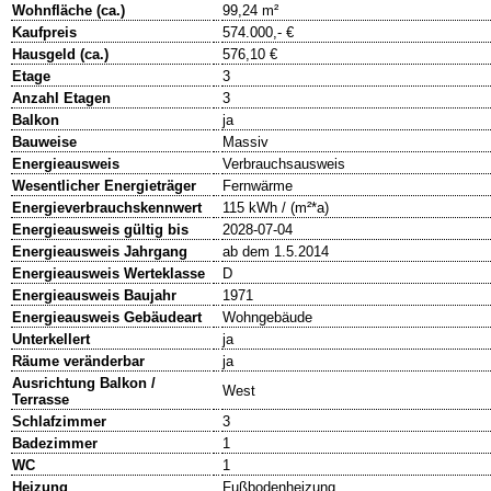
Wohnfläche (ca.)
99,24 m²
Kaufpreis
574.000,- €
Hausgeld (ca.)
576,10 €
Etage
3
Anzahl Etagen
3
Balkon
ja
Bauweise
Massiv
Energieausweis
Verbrauchsausweis
Wesentlicher Energieträger
Fernwärme
Energieverbrauchskennwert
115 kWh / (m²*a)
Energieausweis gültig bis
2028-07-04
Energieausweis Jahrgang
ab dem 1.5.2014
Energieausweis Werteklasse
D
Energieausweis Baujahr
1971
Energieausweis Gebäudeart
Wohngebäude
Unterkellert
ja
Räume veränderbar
ja
Ausrichtung Balkon /
West
Terrasse
Schlafzimmer
3
Badezimmer
1
WC
1
Heizung
Fußbodenheizung