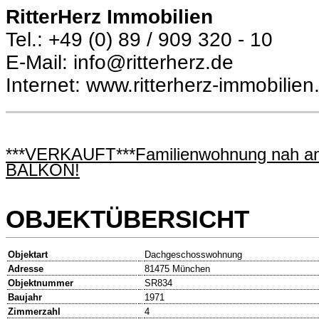
RitterHerz Immobilien
Tel.: +49 (0) 89 / 909 320 - 10
E-Mail: info@ritterherz.de
Internet: www.ritterherz-immobilien
***VERKAUFT***Familienwohnung nah 
BALKON!
OBJEKTÜBERSICHT
Objektart
Dachgeschosswohnung
Adresse
81475 München
Objektnummer
SR834
Baujahr
1971
Zimmerzahl
4