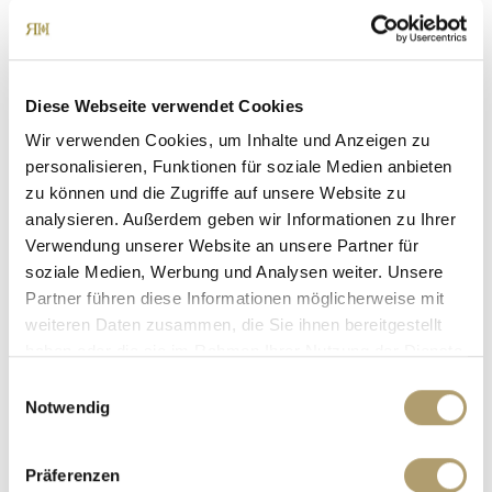
bei der Gemeinde zu stellen, um konkrete Bauprojekte
rechtlich abzusichern.
Diese Webseite verwendet Cookies
Fazit:
Diese Freifläche bietet optimale Voraussetzungen für
Wir verwenden Cookies, um Inhalte und Anzeigen zu
personalisieren, Funktionen für soziale Medien anbieten
Familien oder Investoren, die ein Projekt in zentraler Lage
zu können und die Zugriffe auf unsere Website zu
von Gorleben umsetzen möchten.
analysieren. Außerdem geben wir Informationen zu Ihrer
Verwendung unserer Website an unsere Partner für
Ansprechpartner
soziale Medien, Werbung und Analysen weiter. Unsere
Partner führen diese Informationen möglicherweise mit
weiteren Daten zusammen, die Sie ihnen bereitgestellt
haben oder die sie im Rahmen Ihrer Nutzung der Dienste
gesammelt haben.
Einwilligungsauswahl
Notwendig
Präferenzen