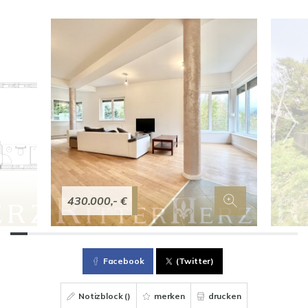
430.000,- €
Facebook
(Twitter)
Notizblock (
)
merken
drucken