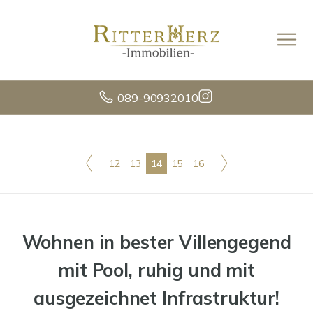
089-90932010
12
13
14
15
16
Wohnen in bester Villengegend
mit Pool, ruhig und mit
ausgezeichnet Infrastruktur!