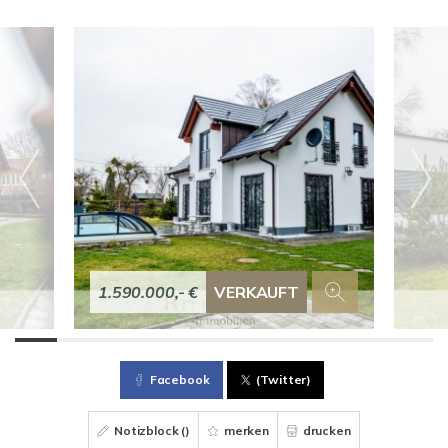
1.590.000,- €
VERKAUFT
Facebook
(Twitter)
Notizblock (
)
merken
drucken