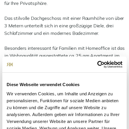
für Ihre Privatsphäre.
Das stilvolle Dachgeschoss mit einer Raumhöhe von über
3 Metern unterteilt sich in eine großzügige Diele, drei
Schlafzimmer und ein modernes Badezimmer.
Besonders interessant für Familien mit Homeoffice ist das
in Wohnqualität ausgestattete ca. 25 qm Apartment im
separaten Gebäude mit großen Fenster,
Fußbodenheizung, Teeküche und Duschbad.
Diese Webseite verwendet Cookies
Wenn Sie dieses außergewöhnliche Anwesen
besichtigen möchten, stehen wir Ihnen gerne für einen
Wir verwenden Cookies, um Inhalte und Anzeigen zu
Termin zur Verfügung.
personalisieren, Funktionen für soziale Medien anbieten
zu können und die Zugriffe auf unsere Website zu
analysieren. Außerdem geben wir Informationen zu Ihrer
Ansprechpartner
Verwendung unserer Website an unsere Partner für
soziale Medien, Werbung und Analysen weiter. Unsere