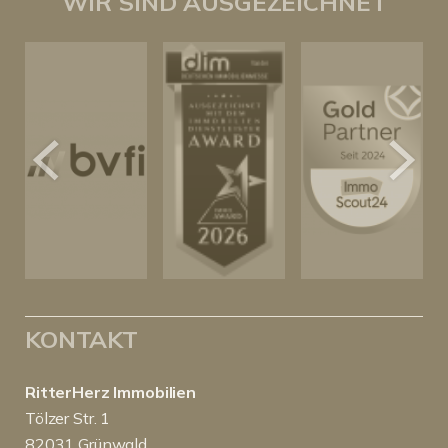
WIR SIND AUSGEZEICHNET
KONTAKT
RitterHerz Immobilien
Tölzer Str. 1
82031 Grünwald