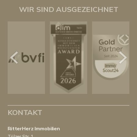
WIR SIND AUSGEZEICHNET
KONTAKT
RitterHerz Immobilien
Tölzer Str. 1