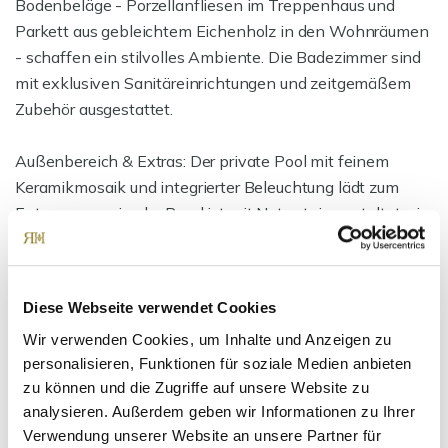
Bodenbeläge - Porzellanfliesen im Treppenhaus und
Parkett aus gebleichtem Eichenholz in den Wohnräumen
- schaffen ein stilvolles Ambiente. Die Badezimmer sind
mit exklusiven Sanitäreinrichtungen und zeitgemäßem
Zubehör ausgestattet.
Außenbereich & Extras: Der private Pool mit feinem
Keramikmosaik und integrierter Beleuchtung lädt zum
Entspannen ein, der Rand ist mit Naturstein gestaltet, ein
Technikraum sorgt für professionelle Wasseraufbereitung.
Neben Ihrem privaten Garten steht zusätzlich ein
Gemeinschaftsgarten zur Verfügung. Mediterrane
Diese Webseite verwendet Cookies
Bepflanzung mit Palmen, Lorbeer, Lavendel und Oleander
Wir verwenden Cookies, um Inhalte und Anzeigen zu
verleiht der Anlage ein luxuriöses Urlaubsflair. Zur
personalisieren, Funktionen für soziale Medien anbieten
Wohnung gehört ein Stellplatz (15 m²), ergänzt durch drei
zu können und die Zugriffe auf unsere Website zu
Gemeinschaftsstellplätze.
analysieren. Außerdem geben wir Informationen zu Ihrer
Verwendung unserer Website an unsere Partner für
Lage: Vinjerac ist ein ruhiger dalmatinischer Ort, bekannt