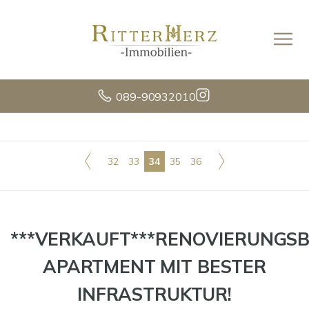
089-90932010
32
33
34
35
36
***VERKAUFT***RENOVIERUNGSB
APARTMENT MIT BESTER
INFRASTRUKTUR!