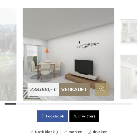
238.000,- €
VERKAUFT
Facebook
(Twitter)
Notizblock (
)
merken
drucken