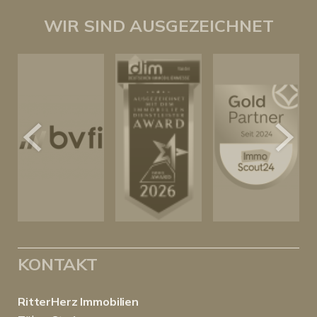
WIR SIND AUSGEZEICHNET
KONTAKT
RitterHerz Immobilien