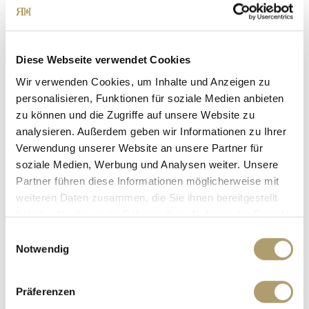
Ansprechpartner
Diese Webseite verwendet Cookies
Wir verwenden Cookies, um Inhalte und Anzeigen zu
personalisieren, Funktionen für soziale Medien anbieten
zu können und die Zugriffe auf unsere Website zu
analysieren. Außerdem geben wir Informationen zu Ihrer
Verwendung unserer Website an unsere Partner für
soziale Medien, Werbung und Analysen weiter. Unsere
Partner führen diese Informationen möglicherweise mit
Frau Suzana Ritter
weiteren Daten zusammen, die Sie ihnen bereitgestellt
haben oder die sie im Rahmen Ihrer Nutzung der Dienste
Telefon: +49 89 90932007
gesammelt haben.
Einwilligungsauswahl
Telefax: +49 89 90932011
Notwendig
Mobil: +49 160 97326123
ritter@ritterherz.de
Freue mich auf Sie!
Präferenzen