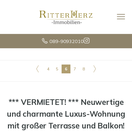
089-90932010
4
5
6
7
8
*** VERMIETET! *** Neuwertige
und charmante Luxus-Wohnung
mit großer Terrasse und Balkon!