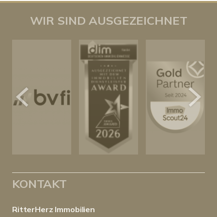
WIR SIND AUSGEZEICHNET
KONTAKT
RitterHerz Immobilien