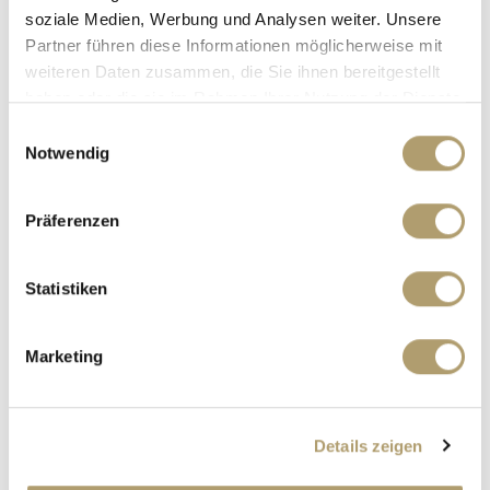
Ansprechpartner
soziale Medien, Werbung und Analysen weiter. Unsere
Partner führen diese Informationen möglicherweise mit
weiteren Daten zusammen, die Sie ihnen bereitgestellt
haben oder die sie im Rahmen Ihrer Nutzung der Dienste
gesammelt haben.
Einwilligungsauswahl
Notwendig
Präferenzen
Herr Luis Ritter
Statistiken
Telefon: +49 89 90932010
Telefax: +49 89 90932011
Marketing
Mobil: 00491794126169
luis.ritter@ritterherz.de
Immer an Ihre Seite!
Details zeigen