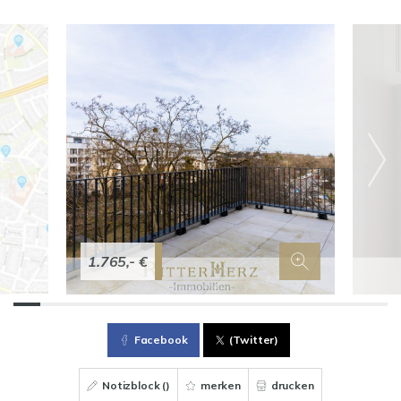
1.765,- €
Facebook
(Twitter)
Notizblock (
)
merken
drucken