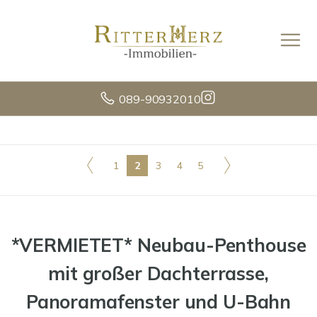
089-90932010
1
2
3
4
5
*VERMIETET* Neubau-Penthouse
mit großer Dachterrasse,
Panoramafenster und U-Bahn