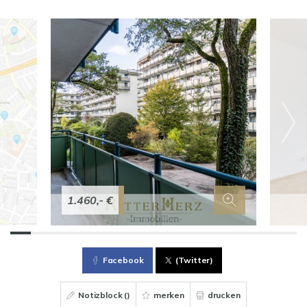
1.460,- €
Facebook
(Twitter)
Notizblock (
)
merken
drucken