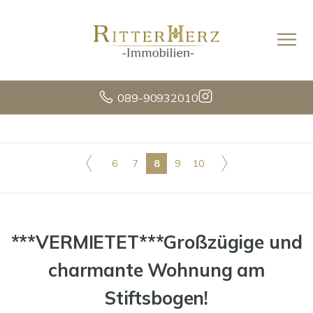
089-90932010
6
7
8
9
10
***VERMIETET***Großzügige und
charmante Wohnung am
Stiftsbogen!