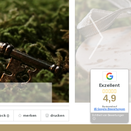
Exzellent
4,9
Basierend auf
65 Google-Bewertungen
ock (
)
merken
drucken
Echtheit von Bewertungen