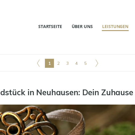
STARTSEITE
ÜBER UNS
LEISTUNGEN
1
2
3
4
5
stück in Neuhausen: Dein Zuhause i