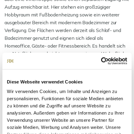
Aufzug erreichbar ist. Hier stehen ein großzügiger
Hobbyraum mit Fußbodenheizung sowie ein weiterer
ausgebauter Bereich mit modernem Badezimmer zur
Verfügung. Die Flächen werden derzeit als Schlaf- und
Badezimmer genutzt und eignen sich ideal als
Homeoffice, Gäste- oder Fitnessbereich. Es handelt sich
um Nutzflächen und nicht um ausgewiesene Wohnfläche.
Die Energieeffizienzklasse A+, die gepflegte
Wohnanlage mit nur sechs Parteien und die ruhige
Diese Webseite verwendet Cookies
Innenhoflage sorgen für eine nachhaltige Vermietbarkeit
Wir verwenden Cookies, um Inhalte und Anzeigen zu
und langfristiges Wertsteigerungspotenzial.
personalisieren, Funktionen für soziale Medien anbieten
zu können und die Zugriffe auf unsere Website zu
Ansprechpartner
analysieren. Außerdem geben wir Informationen zu Ihrer
Verwendung unserer Website an unsere Partner für
soziale Medien, Werbung und Analysen weiter. Unsere