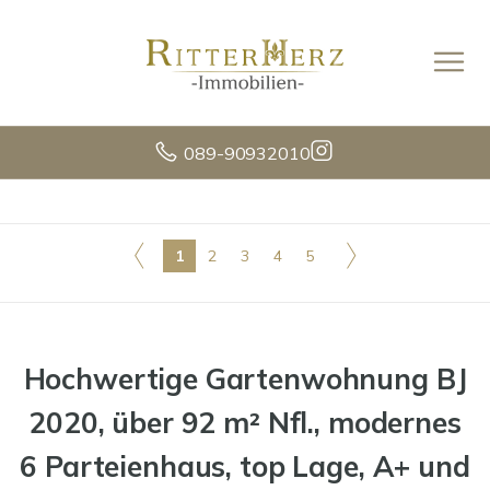
089-90932010
1
2
3
4
5
Hochwertige Gartenwohnung BJ
2020, über 92 m² Nfl., modernes
6 Parteienhaus, top Lage, A+ und