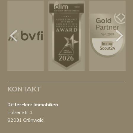
KONTAKT
RitterHerz Immobilien
Tölzer Str. 1
82031 Grünwald