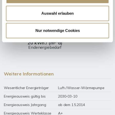
Energieausweis (Bedarfsausweis)
Auswahl erlauben
Nur notwendige Cookies
20 kWh / (m²*a)
Endenergiebedarf
Weitere Informationen
Wesentlicher Energieträger
Luft-/Wasser-Wärmepumpe
Energieausweis gültig bis
2030-03-10
Energieausweis Jahrgang
ab dem 1.5.2014
Energieausweis Werteklasse
A+