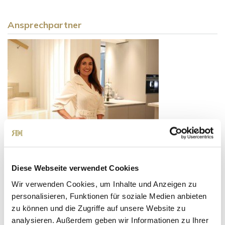
Ansprechpartner
Frau Suzana Ritter
Telefon: +49 89 90932007
Diese Webseite verwendet Cookies
Telefax: +49 89 90932011
Wir verwenden Cookies, um Inhalte und Anzeigen zu
Mobil: +49 160 97326123
personalisieren, Funktionen für soziale Medien anbieten
ritter@ritterherz.de
zu können und die Zugriffe auf unsere Website zu
Freue mich auf Sie!
analysieren. Außerdem geben wir Informationen zu Ihrer