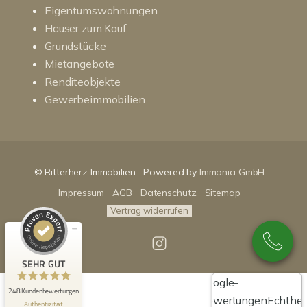
Eigentumswohnungen
Häuser zum Kauf
Grundstücke
Mietangebote
Renditeobjekte
Gewerbeimmobilien
Kundenbewertungen und Erfahrungen zu
RitterHerz - Immobilien
© Ritterherz Immobilien
Powered by
Immonia GmbH
SEHR GUT
100%
Impressum
AGB
Datenschutz
Sitemap
Empfehlungen auf
ProvenExpert.com
4,86 / 5,00
Vertrag widerrufen
89
159
Bewertungen auf
Bewertungen von 3
SEHR GUT
ProvenExpert.com
anderen Quellen
Google-
248 Kundenbewertungen
Blick aufs ProvenExpert-Profil werfen
Bewertungen
Echthei
Authentizität