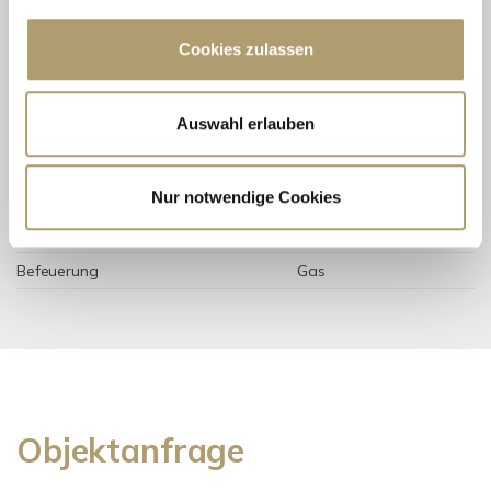
Wesentlicher Energieträger
GAS
Cookies zulassen
Energieausweis gültig bis
2029-07-12
Energieausweis Jahrgang
ab dem 1.5.2014
Auswahl erlauben
Energieausweis Werteklasse
E
Energieausweis Baujahr
1975
Nur notwendige Cookies
Energieausweis Gebäudeart
Wohngebäude
Heizung
Zentralheizung
Befeuerung
Gas
Objektanfrage