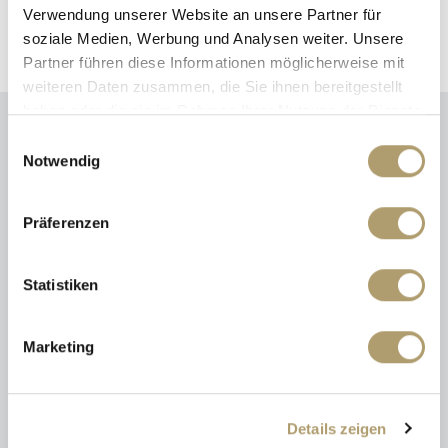
Verwendung unserer Website an unsere Partner für
soziale Medien, Werbung und Analysen weiter. Unsere
Partner führen diese Informationen möglicherweise mit
weiteren Daten zusammen, die Sie ihnen bereitgestellt
haben oder die sie im Rahmen Ihrer Nutzung der Dienste
gesammelt haben.
Einwilligungsauswahl
Notwendig
Energieausweis (Verbrauchsausweis)
Präferenzen
Statistiken
142 kWh / (m²*a)
Energieverbrauchskennwert
Marketing
Weitere Informationen
Details zeigen