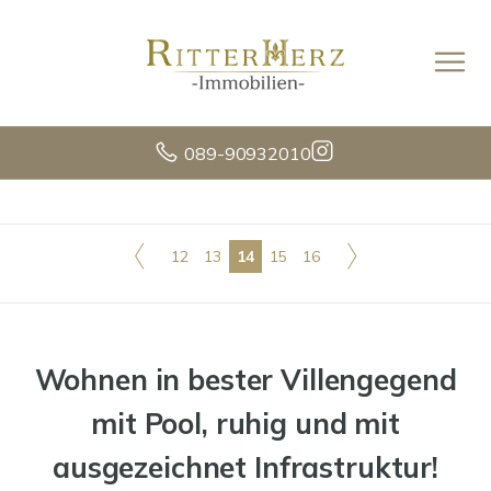
089-90932010
12
13
14
15
16
Wohnen in bester Villengegend
mit Pool, ruhig und mit
ausgezeichnet Infrastruktur!