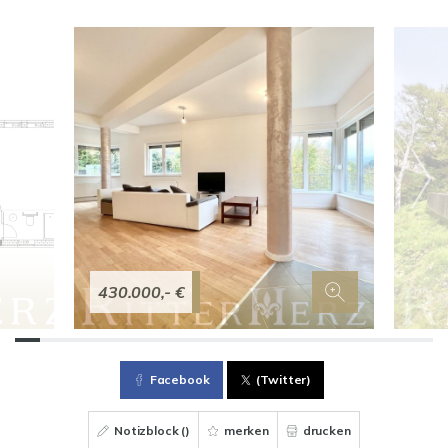
430.000,- €
Facebook
(Twitter)
Notizblock (
)
merken
drucken