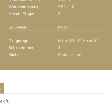
Warmmiete (ca.)
2.514,- €
Anzahl Etagen
3
Bauweise
Massiv
Tiefgarage
Miete 80,- € / Anzahl 1
Schlafzimmer
3
Küche
Einbauküche
s
 oft.