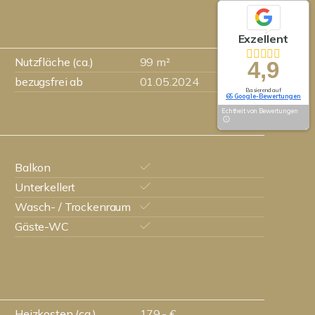
Exzellent
Nutzfläche (ca.)
99 m²
4,9
bezugsfrei ab
01.05.2024
Basierend auf
65 Google-Bewertungen
Echtheit von Bewertungen
Balkon
Unterkellert
Wasch- / Trockenraum
Gäste-WC
Heizkosten (ca.)
179,- €