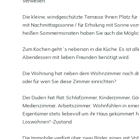
Verweilen.
Die kleine, windgeschützte Terrasse Ihnen Platz für
mit Nachmittagssonne / für Erholung mit Sonne vom
heißen Sommermonaten haben Sie auch die Möglich
Zum Kochen geht´s nebenan in die Küche. Es ist all
Abendessen mit lieben Freunden benötigt wird.
Die Wohnung hat neben dem Wohnzimmer noch drei
oder für wen Sie diese Zimmer einrichten?
Der Duden hat Rat: Schlafzimmer, Kinderzimmer, 
Medienzimmer, Arbeitszimmer. Wohnfühlen in einem 
Eigentümer stets liebevoll um ihr Haus gekümmert h
Loswohnen"-Zustand.
Die Immobilie verfügt über zwei Bäder, eines mit Vo