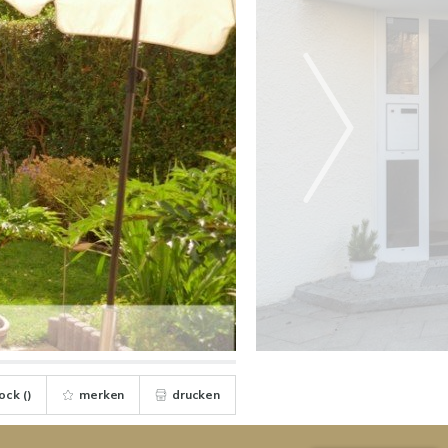
ock (
)
merken
drucken