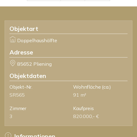
Objektart
Doppelhaushälfte
Adresse
85652 Pliening
Objektdaten
Objekt-Nr.
Wohnfläche
(ca.)
SR565
91 m²
Zimmer
Kaufpreis
3
820.000,- €
Informationen