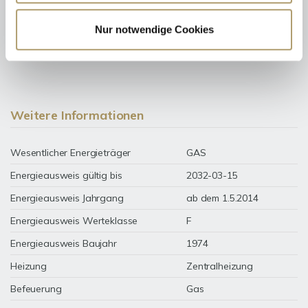
Nur notwendige Cookies
166,50 kWh / (m²*a)
Endenergiebedarf
Weitere Informationen
Wesentlicher Energieträger
GAS
Energieausweis gültig bis
2032-03-15
Energieausweis Jahrgang
ab dem 1.5.2014
Energieausweis Werteklasse
F
Energieausweis Baujahr
1974
Heizung
Zentralheizung
Befeuerung
Gas