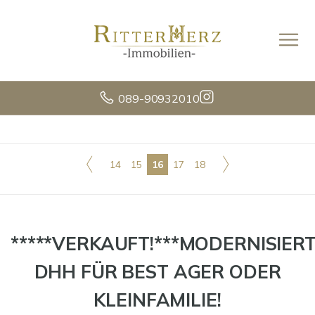
089-90932010
14
15
16
17
18
*****VERKAUFT!***MODERNISIER
DHH FÜR BEST AGER ODER
KLEINFAMILIE!