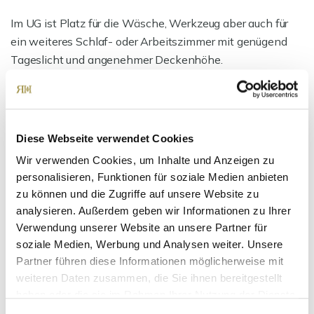
Im UG ist Platz für die Wäsche, Werkzeug aber auch für
ein weiteres Schlaf- oder Arbeitszimmer mit genügend
Tageslicht und angenehmer Deckenhöhe.
Alles in einem eine sehr gepflegte und modernisierte
Doppelhaushälfte mit viel Stauraum, herrlichem Garten,
gute Qualität und positivem Raumklima.
Diese Webseite verwendet Cookies
Wir verwenden Cookies, um Inhalte und Anzeigen zu
Ansprechpartner
personalisieren, Funktionen für soziale Medien anbieten
zu können und die Zugriffe auf unsere Website zu
analysieren. Außerdem geben wir Informationen zu Ihrer
Verwendung unserer Website an unsere Partner für
soziale Medien, Werbung und Analysen weiter. Unsere
Partner führen diese Informationen möglicherweise mit
weiteren Daten zusammen, die Sie ihnen bereitgestellt
haben oder die sie im Rahmen Ihrer Nutzung der Dienste
gesammelt haben.