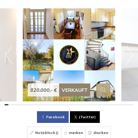
820.000,- €
VERKAUFT
Facebook
(Twitter)
Notizblock (
)
merken
drucken