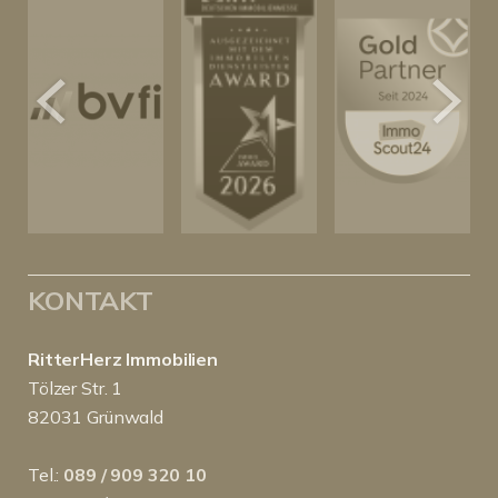
KONTAKT
RitterHerz Immobilien
Tölzer Str. 1
82031 Grünwald
Tel.:
089 / 909 320 10