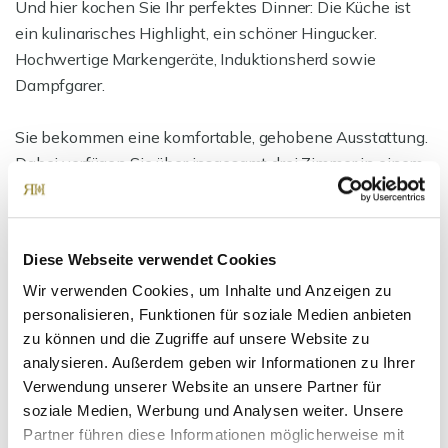
Und hier kochen Sie Ihr perfektes Dinner: Die Küche ist
ein kulinarisches Highlight, ein schöner Hingucker.
Hochwertige Markengeräte, Induktionsherd sowie
Dampfgarer.
Sie bekommen eine komfortable, gehobene Ausstattung.
Dabei verfügen Sie über insgesamt drei Zimmer in einem
hellen, modernen Ambiente.
Wellness de Luxe: Zwei Bäder mit Wanne, Regendusche
Diese Webseite verwendet Cookies
und edlem Waschtisch machen das gemeinsame
Wir verwenden Cookies, um Inhalte und Anzeigen zu
Aufstehen zum Vergnügen. Ganz einfach - man kann sich
personalisieren, Funktionen für soziale Medien anbieten
morgens aus dem Weg gehen, Stress gibt´s nicht.
zu können und die Zugriffe auf unsere Website zu
analysieren. Außerdem geben wir Informationen zu Ihrer
Möchten Sie Ihre eigenen Ideen und Eindrücke zu dieser
Verwendung unserer Website an unsere Partner für
Wohnung sammeln? Dann vereinbaren Sie jetzt Ihren
soziale Medien, Werbung und Analysen weiter. Unsere
privaten Kennenlerntermin!
Partner führen diese Informationen möglicherweise mit