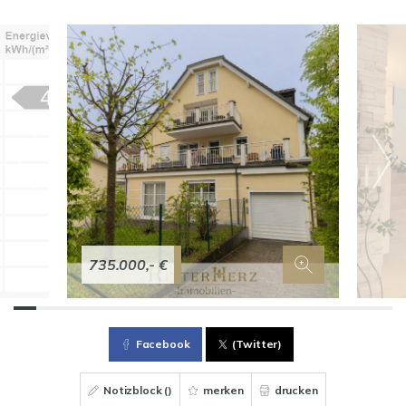
735.000,- €
Facebook
(Twitter)
Notizblock (
)
merken
drucken