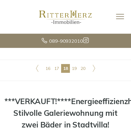
089-90932010
16
17
18
19
20
***VERKAUFT!****Energieeffizienz
Stilvolle Galeriewohnung mit
zwei Bäder in Stadtvilla!