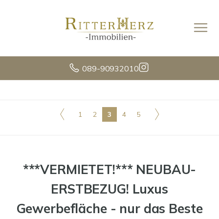
089-90932010
1
2
3
4
5
***VERMIETET!*** NEUBAU-
ERSTBEZUG! Luxus
Gewerbefläche - nur das Beste