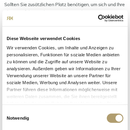
Sollten Sie zusätzlichen Platz benötigen, um sich und Ihre
Ideen entfalten zu können, so ist auch eine Erweiterung
der Fläche möglich. Zögern Sie nicht und kontaktieren Sie
uns gerne.
Diese Webseite verwendet Cookies
Ansprechpartner
Wir verwenden Cookies, um Inhalte und Anzeigen zu
personalisieren, Funktionen für soziale Medien anbieten
zu können und die Zugriffe auf unsere Website zu
analysieren. Außerdem geben wir Informationen zu Ihrer
Verwendung unserer Website an unsere Partner für
soziale Medien, Werbung und Analysen weiter. Unsere
Partner führen diese Informationen möglicherweise mit
weiteren Daten zusammen, die Sie ihnen bereitgestellt
haben oder die sie im Rahmen Ihrer Nutzung der Dienste
gesammelt haben.
Einwilligungsauswahl
Notwendig
Frau Suzana Ritter
Telefon: +49 89 90932007