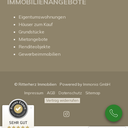
IMMOBILIENANGEBOTE
Eigentumswohnungen
Häuser zum Kauf
Grundstücke
Mietangebote
Renditeobjekte
Gewerbeimmobilien
Kundenbewertungen und Erfahrungen zu
RitterHerz - Immobilien
© Ritterherz Immobilien
Powered by
Immonia GmbH
SEHR GUT
100%
Impressum
AGB
Datenschutz
Sitemap
Empfehlungen auf
ProvenExpert.com
4,86 / 5,00
Vertrag widerrufen
89
159
Bewertungen auf
Bewertungen von 3
SEHR GUT
ProvenExpert.com
anderen Quellen