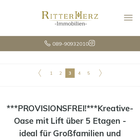
089-90932010
1
2
3
4
5
***PROVISIONSFREI!***Kreative-
Oase mit Lift über 5 Etagen -
ideal für Großfamilien und