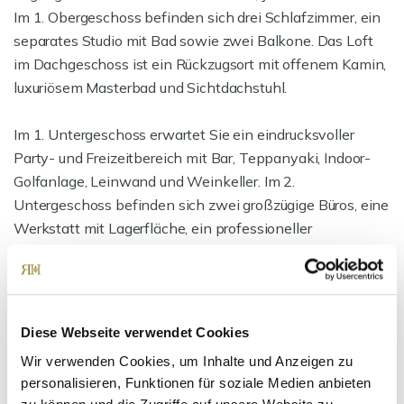
Im 1. Obergeschoss befinden sich drei Schlafzimmer, ein
separates Studio mit Bad sowie zwei Balkone. Das Loft
im Dachgeschoss ist ein Rückzugsort mit offenem Kamin,
luxuriösem Masterbad und Sichtdachstuhl.
Im 1. Untergeschoss erwartet Sie ein eindrucksvoller
Party- und Freizeitbereich mit Bar, Teppanyaki, Indoor-
Golfanlage, Leinwand und Weinkeller. Im 2.
Untergeschoss befinden sich zwei großzügige Büros, eine
Werkstatt mit Lagerfläche, ein professioneller
Fitnessraum mit Schwingboden sowie zusätzliche
Nebenräume. Auch in den Untergeschossen sorgen
Lichtschächte und Raumhöhen bis zu 5 Metern für
Tageslicht und außergewöhnliches Raumgefühl.
Diese Webseite verwendet Cookies
Wir verwenden Cookies, um Inhalte und Anzeigen zu
Weitere Highlights: Fußbodenheizung, Doppelgarage mit
personalisieren, Funktionen für soziale Medien anbieten
direktem Hauszugang, Gartenhaus, elektrische Rollläden,