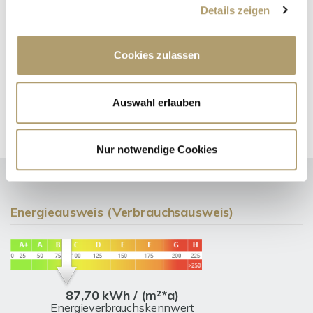
Details zeigen
Telefon: 00498990932007
Telefax: 00498990932011
Mobil: 004916097326123
Cookies zulassen
ritter@ritterherz.de
Freue mich auf Sie!
Auswahl erlauben
Nur notwendige Cookies
Energieausweis (Verbrauchsausweis)
87,70 kWh / (m²*a)
Energieverbrauchskennwert