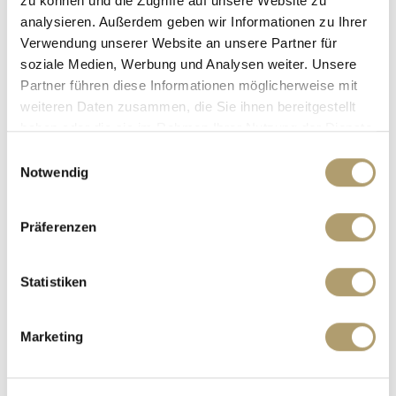
zu können und die Zugriffe auf unsere Website zu
hochwertige Bodenbeläge (Granit, Fliesen, Parkett) sowie
analysieren. Außerdem geben wir Informationen zu Ihrer
mehrere Stellplätze.
Verwendung unserer Website an unsere Partner für
soziale Medien, Werbung und Analysen weiter. Unsere
Dieses Anwesen ist nicht nur ein Haus, sondern eine
Partner führen diese Informationen möglicherweise mit
Bühne für Ihr Leben - flex
weiteren Daten zusammen, die Sie ihnen bereitgestellt
haben oder die sie im Rahmen Ihrer Nutzung der Dienste
gesammelt haben.
Einwilligungsauswahl
Ansprechpartner
Notwendig
Präferenzen
Statistiken
Marketing
Frau Suzana Ritter