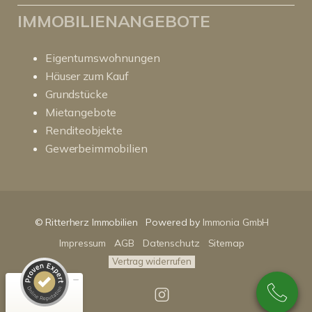
IMMOBILIENANGEBOTE
Eigentumswohnungen
Häuser zum Kauf
Grundstücke
Mietangebote
Renditeobjekte
Gewerbeimmobilien
Kundenbewertungen und Erfahrungen zu
RitterHerz - Immobilien
© Ritterherz Immobilien
Powered by
Immonia GmbH
SEHR GUT
100%
Impressum
AGB
Datenschutz
Sitemap
Empfehlungen auf
ProvenExpert.com
4,86 / 5,00
Vertrag widerrufen
89
159
Bewertungen auf
Bewertungen von 3