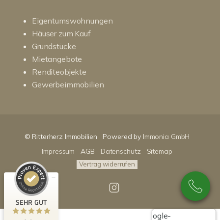
Eigentumswohnungen
Häuser zum Kauf
Grundstücke
Mietangebote
Renditeobjekte
Gewerbeimmobilien
Kundenbewertungen und Erfahrungen zu
RitterHerz - Immobilien
© Ritterherz Immobilien
Powered by
Immonia GmbH
SEHR GUT
100%
Impressum
AGB
Datenschutz
Sitemap
Empfehlungen auf
ProvenExpert.com
4,86 / 5,00
Vertrag widerrufen
89
159
Bewertungen auf
Bewertungen von 3
SEHR GUT
ProvenExpert.com
anderen Quellen
Google-