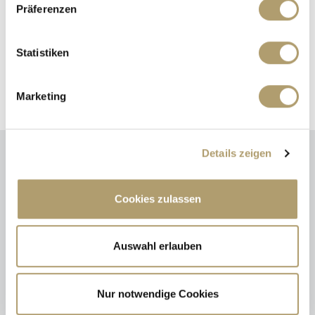
Telefax: 00498990932011
Präferenzen
Mobil: 004916097326123
ritter@ritterherz.de
Statistiken
Freue mich auf Sie!
Marketing
Details zeigen
Energieausweis (Verbrauchsausweis)
Cookies zulassen
Auswahl erlauben
133,80 kWh / (m²*a)
Energieverbrauchskennwert
Nur notwendige Cookies