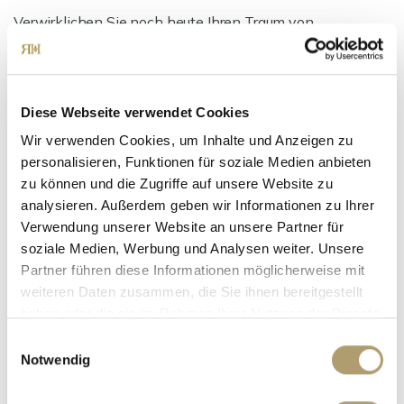
Verwirklichen Sie noch heute Ihren Traum von
Selbstständigkeit und eröffnen Sie Ihren eigenen Laden!
Nutzen Sie diese Chance.
Diese Webseite verwendet Cookies
Ansprechpartner
Wir verwenden Cookies, um Inhalte und Anzeigen zu
personalisieren, Funktionen für soziale Medien anbieten
zu können und die Zugriffe auf unsere Website zu
analysieren. Außerdem geben wir Informationen zu Ihrer
Verwendung unserer Website an unsere Partner für
soziale Medien, Werbung und Analysen weiter. Unsere
Partner führen diese Informationen möglicherweise mit
weiteren Daten zusammen, die Sie ihnen bereitgestellt
haben oder die sie im Rahmen Ihrer Nutzung der Dienste
gesammelt haben.
Einwilligungsauswahl
Frau Suzana Ritter
Notwendig
Telefon: 00498990932007