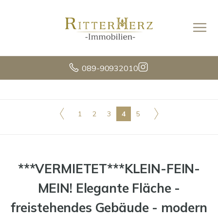
089-90932010
1
2
3
4
5
***VERMIETET***KLEIN-FEIN-
MEIN! Elegante Fläche -
freistehendes Gebäude - modern