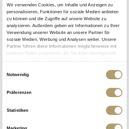
Wir verwenden Cookies, um Inhalte und Anzeigen zu
personalisieren, Funktionen für soziale Medien anbieten
Ansprechpartner
zu können und die Zugriffe auf unsere Website zu
analysieren. Außerdem geben wir Informationen zu Ihrer
Verwendung unserer Website an unsere Partner für
soziale Medien, Werbung und Analysen weiter. Unsere
Partner führen diese Informationen möglicherweise mit
weiteren Daten zusammen, die Sie ihnen bereitgestellt
haben oder die sie im Rahmen Ihrer Nutzung der Dienste
gesammelt haben.
Einwilligungsauswahl
Notwendig
Frau Suzana Ritter
Präferenzen
Telefon: +49 89 90932007
Telefax: +49 89 90932011
Statistiken
Mobil: +49 160 97326123
ritter@ritterherz.de
Marketing