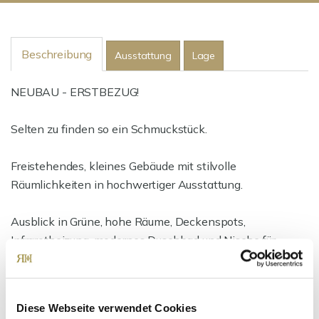
Beschreibung
Ausstattung
Lage
NEUBAU - ERSTBEZUG!
Selten zu finden so ein Schmuckstück.
Freistehendes, kleines Gebäude mit stilvolle
Räumlichkeiten in hochwertiger Ausstattung.
Ausblick in Grüne, hohe Räume, Deckenspots,
Infrarotheizung, modernes Duschbad und Nische für
Teeküche zeichnen diese Immobilie aus.
Ein wunderschönes Büro für Bürogeschäfte aller Art oder
Diese Webseite verwendet Cookies
auch Kosmetik, Schneider und andere Branchen.