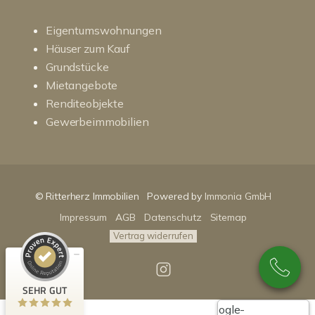
Eigentumswohnungen
Häuser zum Kauf
Grundstücke
Mietangebote
Renditeobjekte
Gewerbeimmobilien
Kundenbewertungen und Erfahrungen zu
RitterHerz - Immobilien
© Ritterherz Immobilien
Powered by
Immonia GmbH
SEHR GUT
100%
Impressum
AGB
Datenschutz
Sitemap
Empfehlungen auf
ProvenExpert.com
4,86 / 5,00
Vertrag widerrufen
89
159
Bewertungen auf
Bewertungen von 3
SEHR GUT
ProvenExpert.com
anderen Quellen
Google-