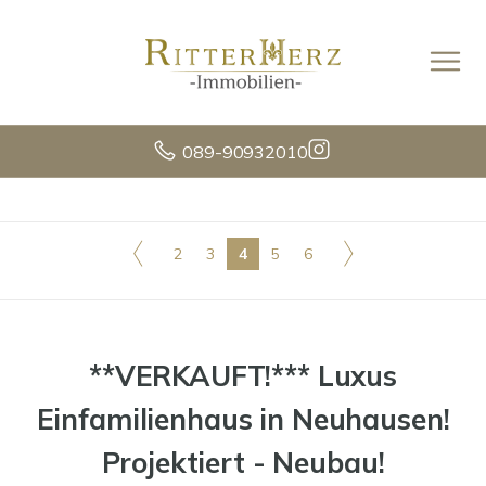
089-90932010
2
3
4
5
6
**VERKAUFT!*** Luxus
Einfamilienhaus in Neuhausen!
Projektiert - Neubau!