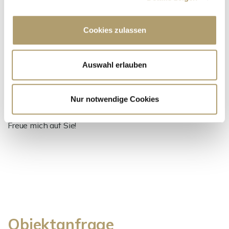
Cookies zulassen
Frau Suzana Ritter
Auswahl erlauben
Telefon: 00498990932007
Telefax: 00498990932011
Mobil: 004916097326123
Nur notwendige Cookies
ritter@ritterherz.de
Freue mich auf Sie!
Objektanfrage