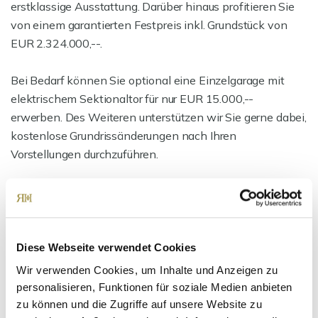
erstklassige Ausstattung. Darüber hinaus profitieren Sie
von einem garantierten Festpreis inkl. Grundstück von
EUR 2.324.000,--.
Bei Bedarf können Sie optional eine Einzelgarage mit
elektrischem Sektionaltor für nur EUR 15.000,--
erwerben. Des Weiteren unterstützen wir Sie gerne dabei,
kostenlose Grundrissänderungen nach Ihren
Vorstellungen durchzuführen.
Falls Sie noch mehr Fläche benötigen und größer bauen
möchten:
Dach Dachgeschoss kann auf Wunsch und bei Bedarf mit
ca. 40 qm zusätzlich ausgebaut werden. Ebenfalls ist es
Diese Webseite verwendet Cookies
möglich das Haus von der Fläche größer zu bauen. Beides
Wir verwenden Cookies, um Inhalte und Anzeigen zu
dann gegen Aufpreis, nach Absprache.
personalisieren, Funktionen für soziale Medien anbieten
zu können und die Zugriffe auf unsere Website zu