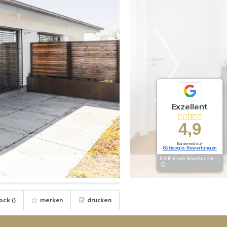
Exzellent
4,9
Basierend auf
65 Google-Bewertungen
Echtheit von Bewertungen
ock (
)
merken
drucken