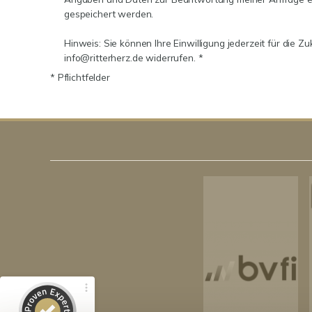
gespeichert werden.
Hinweis: Sie können Ihre Einwilligung jederzeit für die Zu
info@ritterherz.de widerrufen. *
* Pflichtfelder
Kundenbewertungen und Erfahrungen zu
RitterHerz - Immobilien
100%
SEHR GUT
Empfehlungen auf
ProvenExpert.com
4,86 / 5,00
159
89
Bewertungen von 3
Bewertungen auf
anderen Quellen
ProvenExpert.com