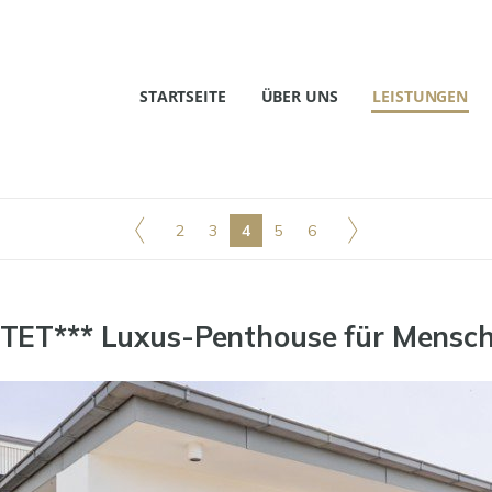
STARTSEITE
ÜBER UNS
LEISTUNGEN
2
3
4
5
6
ET*** Luxus-Penthouse für Mensche