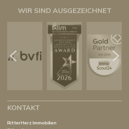
WIR SIND AUSGEZEICHNET
KONTAKT
RitterHerz Immobilien