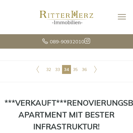
089-90932010
32
33
34
35
36
***VERKAUFT***RENOVIERUNGSB
APARTMENT MIT BESTER
INFRASTRUKTUR!