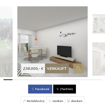
238.000,- €
VERKAUFT
Facebook
(Twitter)
Notizblock (
)
merken
drucken