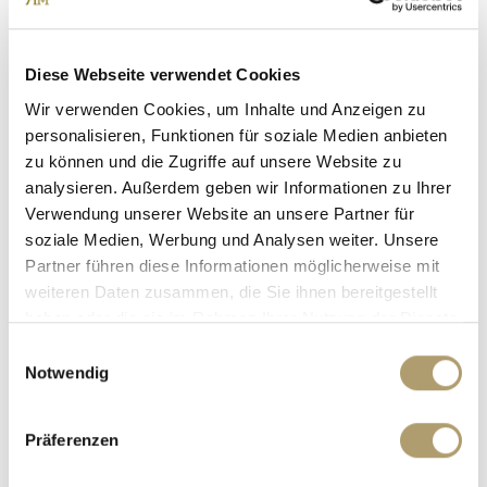
Ansprechpartner
Diese Webseite verwendet Cookies
Wir verwenden Cookies, um Inhalte und Anzeigen zu
personalisieren, Funktionen für soziale Medien anbieten
zu können und die Zugriffe auf unsere Website zu
analysieren. Außerdem geben wir Informationen zu Ihrer
Verwendung unserer Website an unsere Partner für
soziale Medien, Werbung und Analysen weiter. Unsere
Partner führen diese Informationen möglicherweise mit
weiteren Daten zusammen, die Sie ihnen bereitgestellt
Frau Suzana Ritter
haben oder die sie im Rahmen Ihrer Nutzung der Dienste
gesammelt haben.
Telefon: +49 89 90932007
Einwilligungsauswahl
Notwendig
Telefax: +49 89 90932011
Mobil: +49 160 97326123
ritter@ritterherz.de
Präferenzen
Freue mich auf Sie!