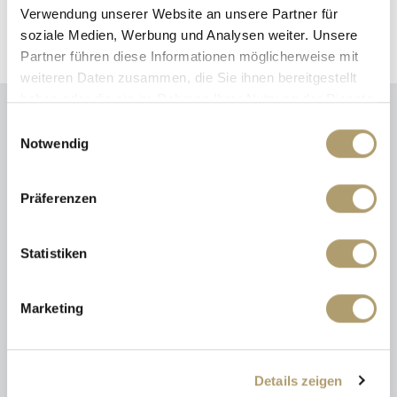
Verwendung unserer Website an unsere Partner für
soziale Medien, Werbung und Analysen weiter. Unsere
Partner führen diese Informationen möglicherweise mit
weiteren Daten zusammen, die Sie ihnen bereitgestellt
haben oder die sie im Rahmen Ihrer Nutzung der Dienste
gesammelt haben.
Einwilligungsauswahl
Notwendig
Energieausweis (Verbrauchsausweis)
Präferenzen
Statistiken
164 kWh / (m²*a)
Energieverbrauchskennwert
Marketing
Weitere Informationen
Details zeigen