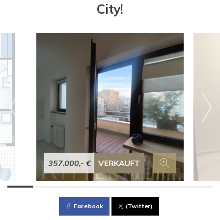
City!
357.000,- €
VERKAUFT
Facebook
(Twitter)