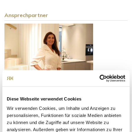
Ansprechpartner
Frau Suzana Ritter
Telefon: +49 89 90932007
Diese Webseite verwendet Cookies
Telefax: +49 89 90932011
Wir verwenden Cookies, um Inhalte und Anzeigen zu
Mobil: +49 160 97326123
personalisieren, Funktionen für soziale Medien anbieten
ritter@ritterherz.de
zu können und die Zugriffe auf unsere Website zu
analysieren. Außerdem geben wir Informationen zu Ihrer
Freue mich auf Sie!