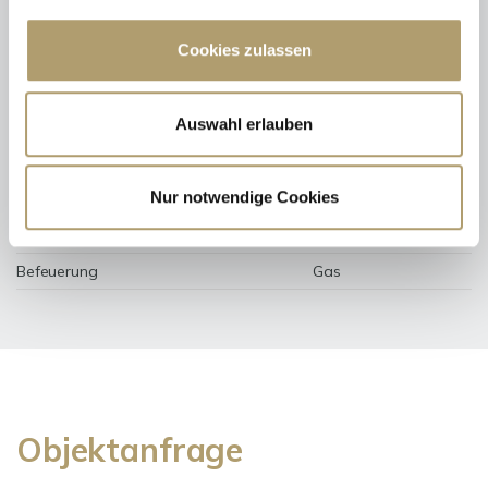
Wesentlicher Energieträger
GAS
Cookies zulassen
Energieausweis gültig bis
2028-01-18
Energieausweis Jahrgang
ab dem 1.5.2014
Auswahl erlauben
Energieverbrauch für Warmwasser
enthalten
Energieausweis Werteklasse
F
Nur notwendige Cookies
Energieausweis Baujahr
1984
Heizung
Zentralheizung
Befeuerung
Gas
Objektanfrage