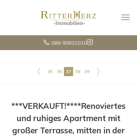
089-90932010
35
36
37
38
39
***VERKAUFT!****Renoviertes
und ruhiges Apartment mit
großer Terrasse, mitten in der