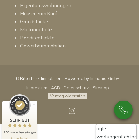
Eigentumswohnungen
Häuser zum Kauf
Grundstücke
Mietangebote
Renditeobjekte
Gewerbeimmobilien
Kundenbewertungen und Erfahrungen zu
RitterHerz - Immobilien
© Ritterherz Immobilien
Powered by
Immonia GmbH
SEHR GUT
100%
Impressum
AGB
Datenschutz
Sitemap
Empfehlungen auf
ProvenExpert.com
4,86 / 5,00
Vertrag widerrufen
89
159
Bewertungen auf
Bewertungen von 3
SEHR GUT
ProvenExpert.com
anderen Quellen
Google-
248 Kundenbewertungen
Blick aufs ProvenExpert-Profil werfen
Bewertungen
Echthei
Authentizität