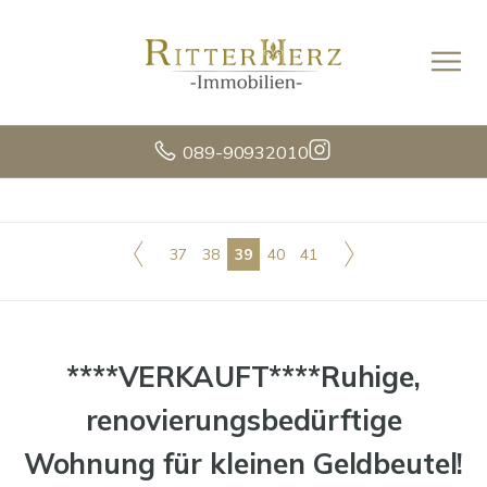
089-90932010
37
38
39
40
41
****VERKAUFT****Ruhige,
renovierungsbedürftige
Wohnung für kleinen Geldbeutel!