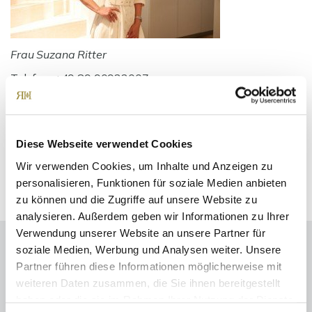
Frau Suzana Ritter
Telefon: +49 89 90932007
Telefax: +49 89 90932011
Mobil: +49 160 97326123
ritter@ritterherz.de
Diese Webseite verwendet Cookies
Freue mich auf Sie!
Wir verwenden Cookies, um Inhalte und Anzeigen zu
personalisieren, Funktionen für soziale Medien anbieten
zu können und die Zugriffe auf unsere Website zu
analysieren. Außerdem geben wir Informationen zu Ihrer
Verwendung unserer Website an unsere Partner für
soziale Medien, Werbung und Analysen weiter. Unsere
Partner führen diese Informationen möglicherweise mit
Energieausweis (Bedarfsausweis)
weiteren Daten zusammen, die Sie ihnen bereitgestellt
haben oder die sie im Rahmen Ihrer Nutzung der Dienste