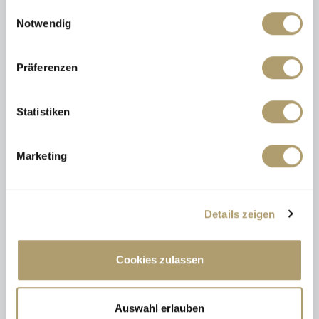
gesammelt haben.
Einwilligungsauswahl
Notwendig
145,50 kWh / (m²*a)
Endenergiebedarf
Präferenzen
Statistiken
Weitere Informationen
Marketing
Wesentlicher Energieträger
GAS
Energieausweis gültig bis
2030-03-08
Details zeigen
Energieausweis Jahrgang
ab dem 1.5.2014
Energieausweis Werteklasse
E
Cookies zulassen
Energieausweis Baujahr
1961
Heizung
Etagenheizung
Auswahl erlauben
Befeuerung
Gas