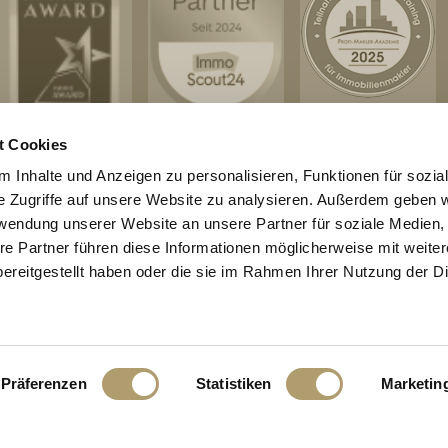
t Cookies
 Inhalte und Anzeigen zu personalisieren, Funktionen für sozia
e Zugriffe auf unsere Website zu analysieren. Außerdem geben w
L
INHALT
rwendung unserer Website an unsere Partner für soziale Medien
re Partner führen diese Informationen möglicherweise mit weite
20 Jahren vertrauen Eigentümer in
STARTSEITE
ereitgestellt haben oder die sie im Rahmen Ihrer Nutzung der D
nd Grünwald auf RitterHerz
ÜBER UNS
.
LEISTUNGEN
IMMOBILIEN
ergeführtes Unternehmen
WEITERE REFERENZEN
wir Sie persönlich vom ersten
KONTAKT
Präferenzen
Statistiken
Marketin
espräch bis zum erfolgreichen
n. Ausgezeichnet mit dem
 2026 der Deutschen