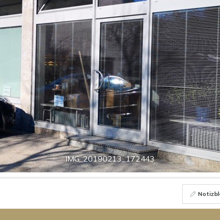
IMG_20190213_172443
Notizbl