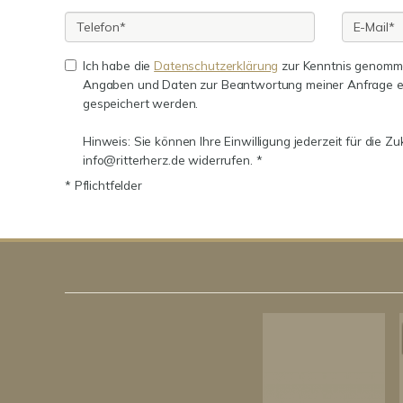
Ich habe die
Datenschutzerklärung
zur Kenntnis genomme
Angaben und Daten zur Beantwortung meiner Anfrage e
gespeichert werden.
Hinweis: Sie können Ihre Einwilligung jederzeit für die Zu
info@ritterherz.de widerrufen. *
* Pflichtfelder
Kundenbewertungen und Erfahrungen zu
RitterHerz - Immobilien
100%
SEHR GUT
Empfehlungen auf
ProvenExpert.com
4,86 / 5,00