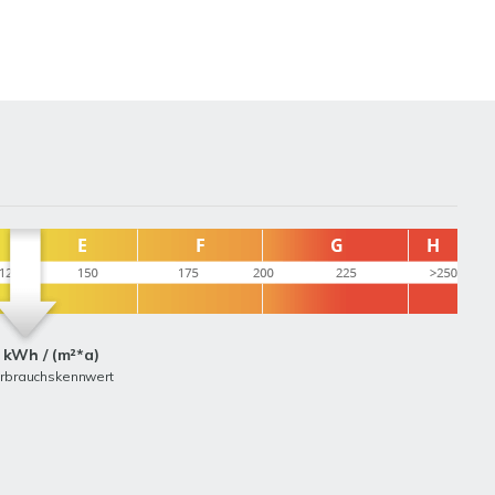
 kWh / (m²*a)
erbrauchskennwert