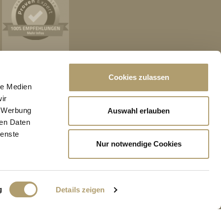
Cookies zulassen
le Medien
ir
IMMOBILIENANGEBOTE
, Werbung
Auswahl erlauben
ren Daten
Eigentumswohnungen
ienste
Häuser zum Kauf
Nur notwendige Cookies
Grundstücke
Mietangebote
Renditeobjekte
Gewerbeimmobilien
g
Details zeigen