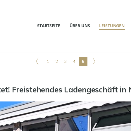
STARTSEITE
ÜBER UNS
LEISTUNGEN
1
2
3
4
5
et! Freistehendes Ladengeschäft in 