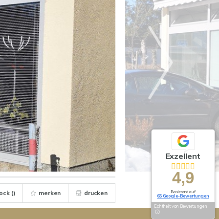
Exzellent
4,9
ock (
)
merken
drucken
Basierend auf
65 Google-Bewertungen
Echtheit von Bewertungen