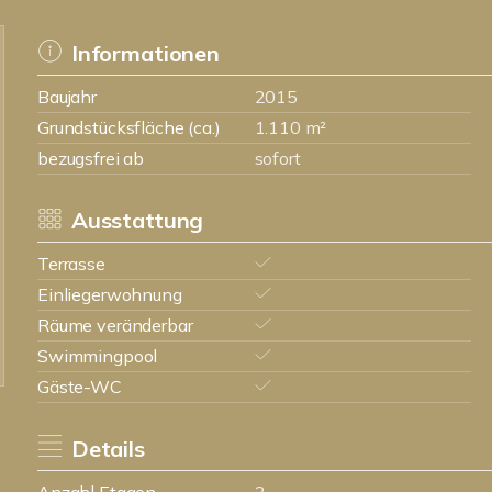
Informationen
Baujahr
2015
Grundstücksfläche (ca.)
1.110 m²
bezugsfrei ab
sofort
Ausstattung
Terrasse
Einliegerwohnung
Räume veränderbar
Swimmingpool
Gäste-WC
Details