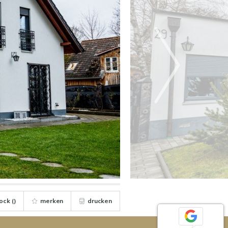
ock (
)
merken
drucken