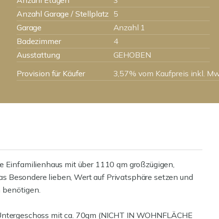
Anzahl Etagen
3
Anzahl Garage / Stellplatz
5
Garage
Anzahl 1
Badezimmer
4
Ausstattung
GEHOBEN
Provision für Käufer
3,57% vom Kaufpreis inkl. Mw
de Einfamilienhaus mit über 1110 qm großzügigen,
 das Besondere lieben, Wert auf Privatsphäre setzen und
 benötigen.
as Untergeschoss mit ca. 70qm (NICHT IN WOHNFLÄCHE