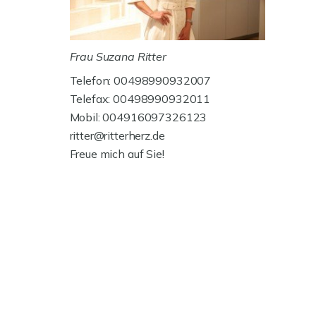
Frau Suzana Ritter
Telefon: 00498990932007
Telefax: 00498990932011
Mobil: 004916097326123
ritter@ritterherz.de
Freue mich auf Sie!