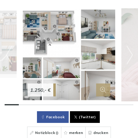
1.250,- €
Facebook
(Twitter)
Notizblock (
)
merken
drucken