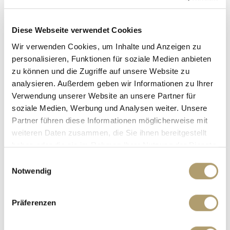
Ansprechpartner
Diese Webseite verwendet Cookies
Wir verwenden Cookies, um Inhalte und Anzeigen zu
personalisieren, Funktionen für soziale Medien anbieten
zu können und die Zugriffe auf unsere Website zu
analysieren. Außerdem geben wir Informationen zu Ihrer
Verwendung unserer Website an unsere Partner für
soziale Medien, Werbung und Analysen weiter. Unsere
Partner führen diese Informationen möglicherweise mit
weiteren Daten zusammen, die Sie ihnen bereitgestellt
Herr Luis Ritter
haben oder die sie im Rahmen Ihrer Nutzung der Dienste
Telefon: +49 89 90932010
gesammelt haben.
Einwilligungsauswahl
Telefax: +49 89 90932011
Notwendig
Mobil: 00491794126169
luis.ritter@ritterherz.de
Präferenzen
Immer an Ihre Seite!