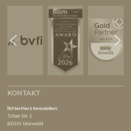
KONTAKT
RitterHerz Immobilien
Tölzer Str. 1
82031 Grünwald