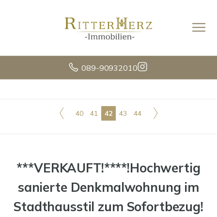
089-90932010
40
41
42
43
44
***VERKAUFT!****!Hochwertig
sanierte Denkmalwohnung im
Stadthausstil zum Sofortbezug!