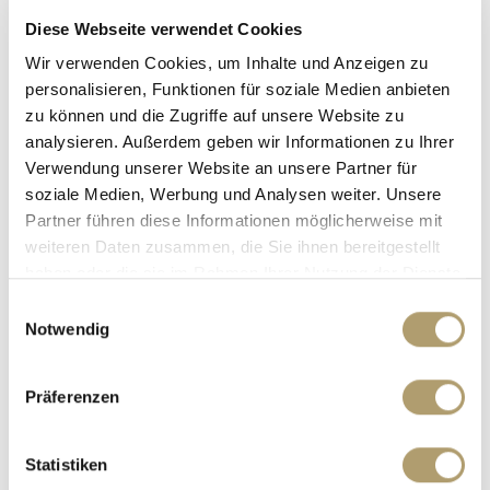
Waschbecken und WC ausgestattet.
Diese Webseite verwendet Cookies
Wir verwenden Cookies, um Inhalte und Anzeigen zu
In allen Räumen wurde Fußbodenheizung verlegt.
personalisieren, Funktionen für soziale Medien anbieten
zu können und die Zugriffe auf unsere Website zu
Ein Stellplatz im Freien, direkt neben dem Gebäude ist für
analysieren. Außerdem geben wir Informationen zu Ihrer
EUR 18.000,00 zu erwerben.
Verwendung unserer Website an unsere Partner für
soziale Medien, Werbung und Analysen weiter. Unsere
Partner führen diese Informationen möglicherweise mit
Schauen Sie sich die Immobilie im 360° Rundgang an:
weiteren Daten zusammen, die Sie ihnen bereitgestellt
https://app.immoviewer.com/portal/tour/2064218
haben oder die sie im Rahmen Ihrer Nutzung der Dienste
gesammelt haben.
Einwilligungsauswahl
Die Baufirma erteilt Ihnen die 5 Jährige Gewährleistung
Notwendig
nach BGB-Recht.
Überzeugen Sie sich selbst von dieser besonderen
Präferenzen
Immobilie im Herzen von Mering!
Statistiken