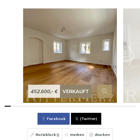
452.600,- €
VERKAUFT
Facebook
(Twitter)
Notizblock (
)
merken
drucken