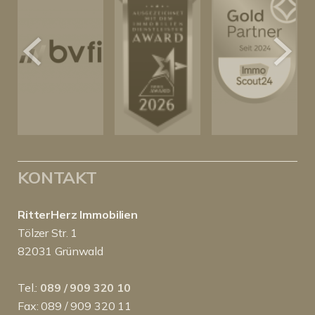
KONTAKT
RitterHerz Immobilien
Tölzer Str. 1
82031 Grünwald
Tel.:
089 / 909 320 10
Fax: 089 / 909 320 11