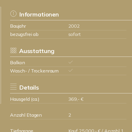
Informationen
Baujahr
2002
bezugsfrei ab
sofort
Ausstattung
Balkon
Wasch- / Trockenraum
Details
Hausgeld (ca.)
369,- €
Anzahl Etagen
2
Tiefgarage
Kauf 25.000,- € / Anzahl 1