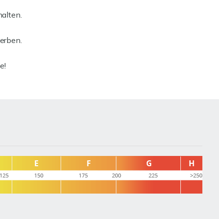
halten.
werben.
e!