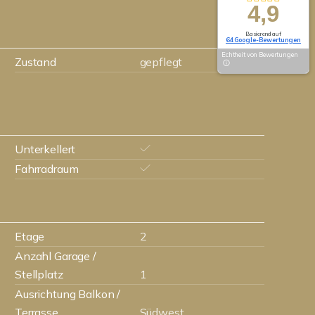
4,9
Basierend auf
64 Google-Bewertungen
Echtheit von Bewertungen
Zustand
gepflegt
Unterkellert
Fahrradraum
Etage
2
Anzahl Garage /
Stellplatz
1
Ausrichtung Balkon /
Terrasse
Südwest