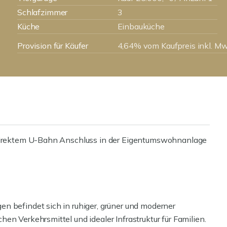
Schlafzimmer
3
Küche
Einbauküche
Provision für Käufer
4,64% vom Kaufpreis inkl. Mw
t direktem U-Bahn Anschluss in der Eigentumswohnanlage
n befindet sich in ruhiger, grüner und moderner
en Verkehrsmittel und idealer Infrastruktur für Familien.