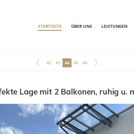
STARTSEITE
ÜBER UNS
LEISTUNGEN
42
43
44
45
46
kte Lage mit 2 Balkonen, ruhig u. mi