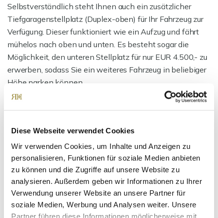
Selbstverständlich steht Ihnen auch ein zusätzlicher
Tiefgaragenstellplatz (Duplex-oben) für Ihr Fahrzeug zur
Verfügung. Dieser funktioniert wie ein Aufzug und fährt
mühelos nach oben und unten. Es besteht sogar die
Möglichkeit, den unteren Stellplatz für nur EUR 4.500,- zu
erwerben, sodass Sie ein weiteres Fahrzeug in beliebiger
Höhe parken können.
Besonders hervorzuheben ist das gemauerte Kellerabteil
mit Steckdose und Beleuchtung. Dieser Raum eignet sich
Diese Webseite verwendet Cookies
ideal als Lagerraum, da er vollständig abgeschlossen ist
und sich wie ein vollwertiger Raum anfühlt.
Wir verwenden Cookies, um Inhalte und Anzeigen zu
personalisieren, Funktionen für soziale Medien anbieten
zu können und die Zugriffe auf unsere Website zu
Ansprechpartner
analysieren. Außerdem geben wir Informationen zu Ihrer
Verwendung unserer Website an unsere Partner für
soziale Medien, Werbung und Analysen weiter. Unsere
Partner führen diese Informationen möglicherweise mit