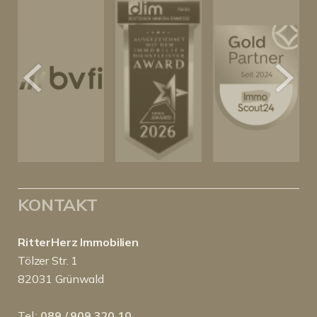
KONTAKT
RitterHerz Immobilien
Tölzer Str. 1
82031 Grünwald
Tel.:
089 / 909 320 10