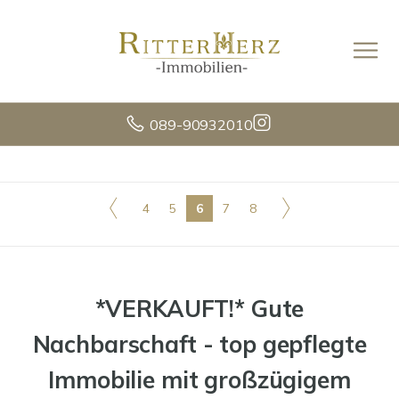
089-90932010
4
5
6
7
8
*VERKAUFT!* Gute
Nachbarschaft - top gepflegte
Immobilie mit großzügigem