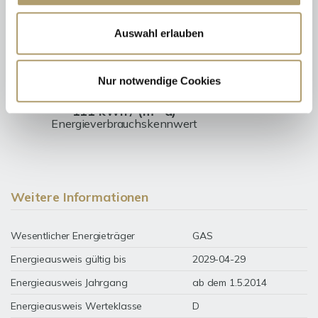
Energieausweis (Verbrauchsausweis)
Auswahl erlauben
Nur notwendige Cookies
111 kWh / (m²*a)
Energieverbrauchskennwert
Weitere Informationen
Wesentlicher Energieträger
GAS
Energieausweis gültig bis
2029-04-29
Energieausweis Jahrgang
ab dem 1.5.2014
Energieausweis Werteklasse
D