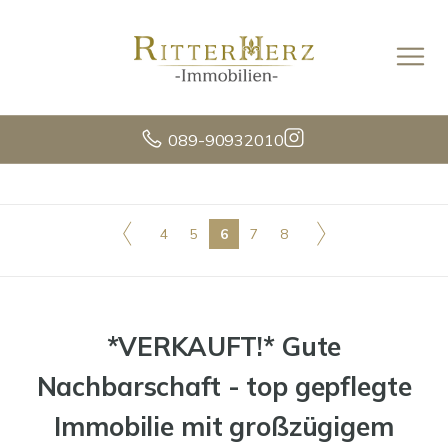
089-90932010
4
5
6
7
8
*VERKAUFT!* Gute
Nachbarschaft - top gepflegte
Immobilie mit großzügigem