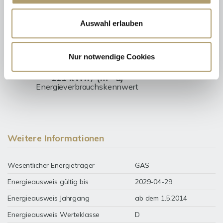
Energieausweis (Verbrauchsausweis)
Auswahl erlauben
Nur notwendige Cookies
111 kWh / (m²*a)
Energieverbrauchskennwert
Weitere Informationen
Wesentlicher Energieträger
GAS
Energieausweis gültig bis
2029-04-29
Energieausweis Jahrgang
ab dem 1.5.2014
Energieausweis Werteklasse
D