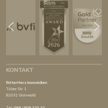
KONTAKT
RitterHerz Immobilien
Tölzer Str. 1
82031 Grünwald
Tel.:
089 / 909 320 10