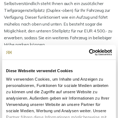
Selbstverständlich steht Ihnen auch ein zusätzlicher
Tiefgaragenstellplatz (Duplex-oben) für Ihr Fahrzeug zur
Verfügung. Dieser funktioniert wie ein Aufzug und fährt
mühelos nach oben und unten. Es besteht sogar die
Möglichkeit, den unteren Stellplatz für nur EUR 4.500,- zu
erwerben, sodass Sie ein weiteres Fahrzeug in beliebiger
Höhe parken können.
Besonders hervorzuheben ist das gemauerte Kellerabteil
mit Steckdose und Beleuchtung. Dieser Raum eignet sich
Diese Webseite verwendet Cookies
ideal als Lagerraum, da er vollständig abgeschlossen ist
und sich wie ein vollwertiger Raum anfühlt.
Wir verwenden Cookies, um Inhalte und Anzeigen zu
personalisieren, Funktionen für soziale Medien anbieten
zu können und die Zugriffe auf unsere Website zu
Ansprechpartner
analysieren. Außerdem geben wir Informationen zu Ihrer
Verwendung unserer Website an unsere Partner für
soziale Medien, Werbung und Analysen weiter. Unsere
Partner führen diese Informationen möglicherweise mit