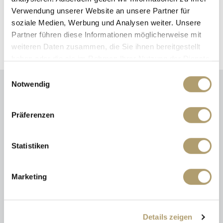
luis.ritter@ritterherz.de
Verwendung unserer Website an unsere Partner für
Immer an Ihre Seite!
soziale Medien, Werbung und Analysen weiter. Unsere
Partner führen diese Informationen möglicherweise mit
weiteren Daten zusammen, die Sie ihnen bereitgestellt
haben oder die sie im Rahmen Ihrer Nutzung der Dienste
gesammelt haben.
Einwilligungsauswahl
Notwendig
Energieausweis (Verbrauchsausweis)
Präferenzen
Statistiken
123,10 kWh / (m²*a)
Energieverbrauchskennwert
Marketing
Details zeigen