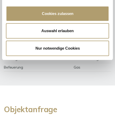
Weitere Informationen
Cookies zulassen
Wesentlicher Energieträger
GAS
Energieausweis gültig bis
2024-05-15
Auswahl erlauben
Energieausweis Jahrgang
ab dem 1.5.2014
Energieverbrauch für Warmwasser
enthalten
Nur notwendige Cookies
Energieausweis Baujahr
1992
Heizung
Zentralheizung
Befeuerung
Gas
Objektanfrage