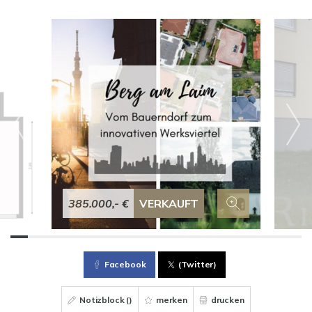
385.000,- €
VERKAUFT
Facebook
(Twitter)
Notizblock (
)
merken
drucken