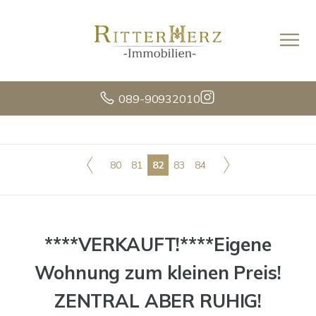
089-90932010
80
81
82
83
84
****VERKAUFT!****Eigene
Wohnung zum kleinen Preis!
ZENTRAL ABER RUHIG!