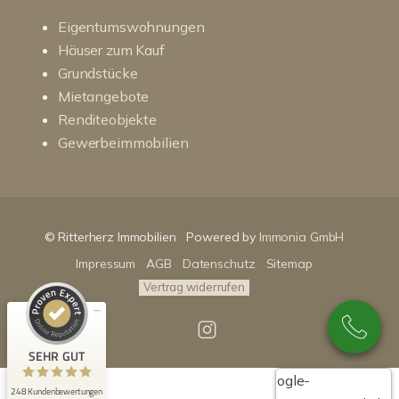
Eigentumswohnungen
Häuser zum Kauf
Grundstücke
Mietangebote
Renditeobjekte
Gewerbeimmobilien
Kundenbewertungen und Erfahrungen zu
RitterHerz - Immobilien
© Ritterherz Immobilien
Powered by
Immonia GmbH
SEHR GUT
100%
Impressum
AGB
Datenschutz
Sitemap
Empfehlungen auf
ProvenExpert.com
4,86 / 5,00
Vertrag widerrufen
89
159
Bewertungen auf
Bewertungen von 3
SEHR GUT
ProvenExpert.com
anderen Quellen
Google-
248 Kundenbewertungen