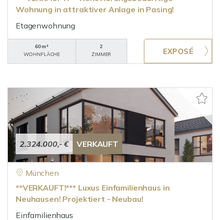
Wohnung in attraktiver Anlage in Pasing!
Etagenwohnung
60 m²
2
WOHNFLÄCHE
ZIMMER
2.324.000,- €
VERKAUFT
München
**VERKAUFT!*** Luxus Einfamilienhaus in
Neuhausen! Projektiert - Neubau!
Einfamilienhaus