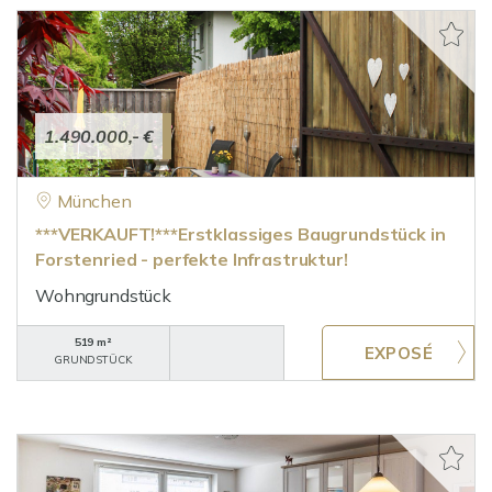
1.490.000,- €
München
***VERKAUFT!***Erstklassiges Baugrundstück in
Forstenried - perfekte Infrastruktur!
Wohngrundstück
519 m²
GRUNDSTÜCK