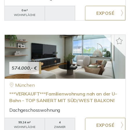
0 m²
WOHNFLÄCHE
574.000,- €
München
***VERKAUFT***Familienwohnung nah an der U-
Bahn - TOP SANIERT MIT SÜD/WEST BALKON!
Dachgeschosswohnung
99,24 m²
4
WOHNFLÄCHE
ZIMMER