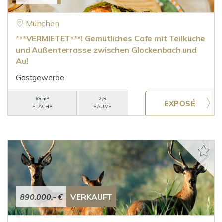
München
***VERMIETET***! Gemütliches Cafe mit Teilküche
und Außenterrasse zwischen Glockenbach und
Au!
Gastgewerbe
65 m²
2,5
FLÄCHE
RÄUME
890.000,- €
VERKAUFT