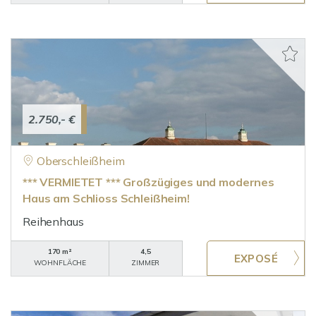
2.750,- €
Oberschleißheim
*** VERMIETET *** Großzügiges und modernes
Haus am Schlioss Schleißheim!
Reihenhaus
170 m²
4,5
WOHNFLÄCHE
ZIMMER