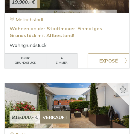
19.900,- €
Mellrichstadt
Wohnen an der Stadtmauer! Einmaliges
Grundstück mit Altbestand!
Wohngrundstück
110 m²
4
GRUNDSTÜCK
ZIMMER
815.000,- €
VERKAUFT