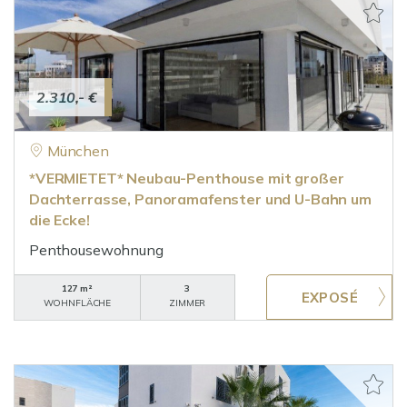
2.310,- €
München
*VERMIETET* Neubau-Penthouse mit großer
Dachterrasse, Panoramafenster und U-Bahn um
die Ecke!
Penthousewohnung
127 m²
3
WOHNFLÄCHE
ZIMMER