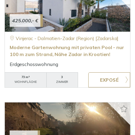
425.000,- €
Vinjerac - Dalmatien-Zadar (Region) [Zadarska]
Moderne Gartenwohnung mit privaten Pool - nur
100 m zum Strand, Nähe Zadar in Kroatien!
Erdgeschosswohnung
73 m²
3
WOHNFLÄCHE
ZIMMER