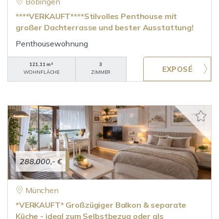
Bobingen
****VERKAUFT****Stilvolles Penthouse mit
großer Dachterrasse und bester Ausstattung!
Penthousewohnung
121,11 m²
3
WOHNFLÄCHE
ZIMMER
288.000,- €
München
*VERKAUFT* Großzügiger Balkon & separate
Küche - ideal zum Selbstbezug oder als