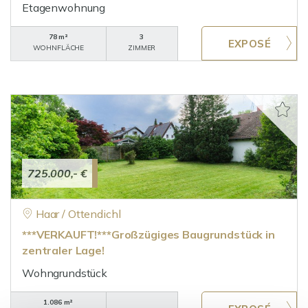
Etagenwohnung
78 m²
3
WOHNFLÄCHE
ZIMMER
725.000,- €
Haar / Ottendichl
***VERKAUFT!***Großzügiges Baugrundstück in
zentraler Lage!
Wohngrundstück
1.086 m²