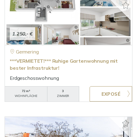
1.250,- €
Germering
***VERMIETET!*** Ruhige Gartenwohnung mit
bester Infrastruktur!
Erdgeschosswohnung
72 m²
3
WOHNFLÄCHE
ZIMMER