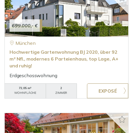
699.000,- €
München
Hochwertige Gartenwohnung BJ 2020, über 92
m² Nfl., modernes 6 Parteienhaus, top Lage, A+
und ruhig!
Erdgeschosswohnung
72,05 m²
2
WOHNFLÄCHE
ZIMMER