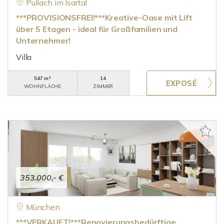
Pullach im Isartal
***PROVISIONSFREI!***Kreative-Oase mit Lift
über 5 Etagen - ideal für Großfamilien und
Unternehmer!
Villa
547 m²
14
WOHNFLÄCHE
ZIMMER
353.000,- €
München
***VERKAUFT!***Renovierungsbedürftige