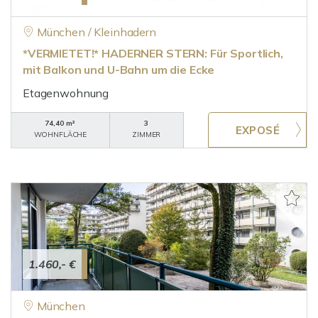
München / Kleinhadern
*VERMIETET!* HADERNER STERN: Für Sportlich,
mit Balkon und U-Bahn um die Ecke
Etagenwohnung
74,40 m²
3
WOHNFLÄCHE
ZIMMER
1.460,- €
München