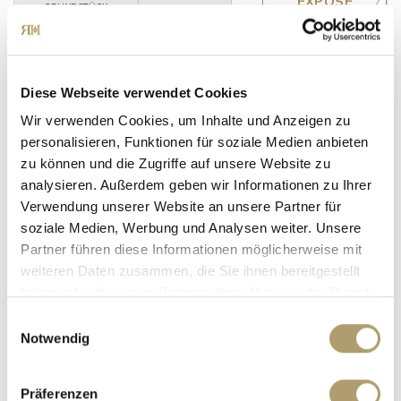
GRUNDSTÜCK
Diese Webseite verwendet Cookies
Wir verwenden Cookies, um Inhalte und Anzeigen zu
personalisieren, Funktionen für soziale Medien anbieten
zu können und die Zugriffe auf unsere Website zu
190.000,- €
analysieren. Außerdem geben wir Informationen zu Ihrer
Verwendung unserer Website an unsere Partner für
München / Obersendling
soziale Medien, Werbung und Analysen weiter. Unsere
*VERKAUFT* Sonniges Apartment im Campus
Partner führen diese Informationen möglicherweise mit
Viva - Sicher, komfortabel & rundum versorgt!
weiteren Daten zusammen, die Sie ihnen bereitgestellt
haben oder die sie im Rahmen Ihrer Nutzung der Dienste
Etagenwohnung
gesammelt haben.
Einwilligungsauswahl
Notwendig
21 m²
1
WOHNFLÄCHE
ZIMMER
Präferenzen