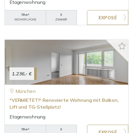
Etagenwohnung
78 m²
3
WOHNFLÄCHE
ZIMMER
1.236,- €
München
*VERMIETET!* Renovierte Wohnung mit Balkon,
Lift und TG-Stellplatz!
Etagenwohnung
78 m²
3