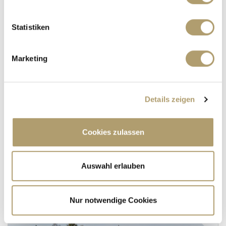
Statistiken
Marketing
1.590.000,- €
VERKAUFT
München / Allach-Untermenzing
Details zeigen
***VERKAUFT*** Elegante Villa mit Pool auf
Traumgrundstück in Untermenzing - Allach!
Cookies zulassen
Einfamilienhaus
165 m²
4
Auswahl erlauben
WOHNFLÄCHE
ZIMMER
Nur notwendige Cookies