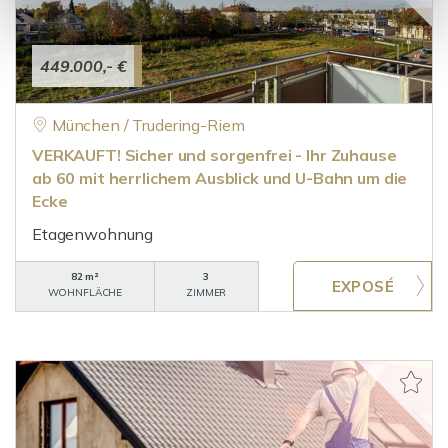
449.000,- €
München / Trudering-Riem
VERKAUFT! Sicher und sorgenfrei - Ihr Zuhause
ab 60 mit herrlichem Ausblick und U-Bahn um die
Ecke
Etagenwohnung
82 m²
3
WOHNFLÄCHE
ZIMMER