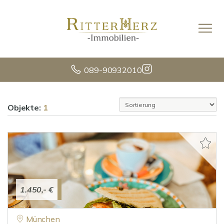
089-90932010
Objekte:
1
1.450,- €
München