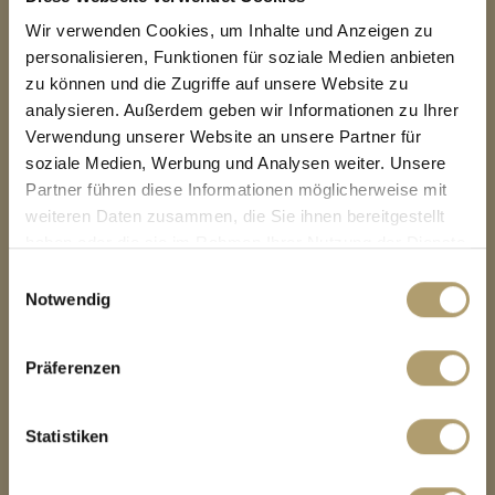
Wir verwenden Cookies, um Inhalte und Anzeigen zu
personalisieren, Funktionen für soziale Medien anbieten
zu können und die Zugriffe auf unsere Website zu
analysieren. Außerdem geben wir Informationen zu Ihrer
Verwendung unserer Website an unsere Partner für
soziale Medien, Werbung und Analysen weiter. Unsere
Partner führen diese Informationen möglicherweise mit
KONTAKT
weiteren Daten zusammen, die Sie ihnen bereitgestellt
haben oder die sie im Rahmen Ihrer Nutzung der Dienste
RitterHerz Immobilien
gesammelt haben.
Einwilligungsauswahl
Tölzer Str. 1
Notwendig
82031 Grünwald
Präferenzen
Tel.:
089 / 909 320 10
Fax: 089 / 909 320 11
Statistiken
E-Mail:
info@ritterherz.de