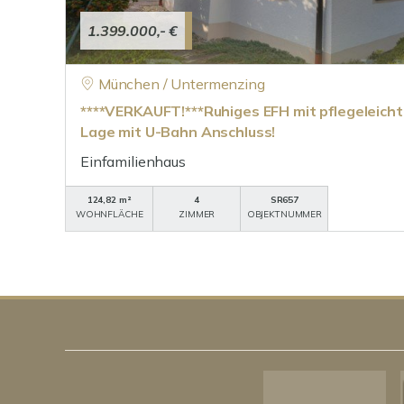
1.399.000,- €
München / Untermenzing
****VERKAUFT!***Ruhiges EFH mit pflegeleicht
Lage mit U-Bahn Anschluss!
Einfamilienhaus
124,82 m²
4
SR657
WOHNFLÄCHE
ZIMMER
OBJEKTNUMMER