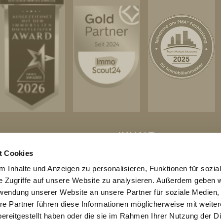
L
INHALT
t Cookies
20 Jahren vertrauen Eigentümer in
STARTSEITE
 Inhalte und Anzeigen zu personalisieren, Funktionen für sozia
nd Grünwald auf RitterHerz
ÜBER UNS
e Zugriffe auf unsere Website zu analysieren. Außerdem geben w
.
LEISTUNGEN
rwendung unserer Website an unsere Partner für soziale Medien
IMMOBILIEN
ergeführtes Unternehmen
WEITERE REFERENZEN
re Partner führen diese Informationen möglicherweise mit weite
wir Sie persönlich vom ersten
KONTAKT
ereitgestellt haben oder die sie im Rahmen Ihrer Nutzung der D