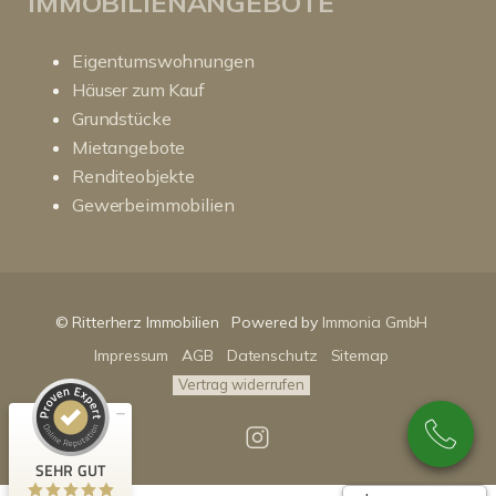
IMMOBILIENANGEBOTE
Eigentumswohnungen
Häuser zum Kauf
Grundstücke
Mietangebote
Renditeobjekte
Gewerbeimmobilien
Kundenbewertungen und Erfahrungen zu
RitterHerz - Immobilien
© Ritterherz Immobilien
Powered by
Immonia GmbH
SEHR GUT
100%
Impressum
AGB
Datenschutz
Sitemap
Empfehlungen auf
ProvenExpert.com
4,86 / 5,00
Vertrag widerrufen
89
159
Bewertungen auf
Bewertungen von 3
SEHR GUT
ProvenExpert.com
anderen Quellen