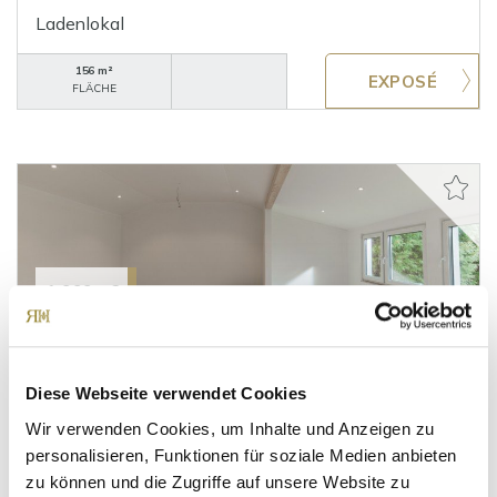
Ladenlokal
156 m²
FLÄCHE
1.000,- €
München
***VERMIETET***KLEIN-FEIN-MEIN! Elegante
Diese Webseite verwendet Cookies
Fläche - freistehendes Gebäude - modern und
Wir verwenden Cookies, um Inhalte und Anzeigen zu
ruhig!
personalisieren, Funktionen für soziale Medien anbieten
Bürofläche
zu können und die Zugriffe auf unsere Website zu