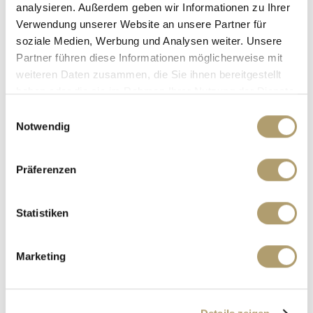
analysieren. Außerdem geben wir Informationen zu Ihrer
36 m²
1
Verwendung unserer Website an unsere Partner für
FLÄCHE
RÄUME
soziale Medien, Werbung und Analysen weiter. Unsere
Partner führen diese Informationen möglicherweise mit
weiteren Daten zusammen, die Sie ihnen bereitgestellt
haben oder die sie im Rahmen Ihrer Nutzung der Dienste
gesammelt haben.
Einwilligungsauswahl
Notwendig
900,- €
VERMIETET
Präferenzen
Neuried
Statistiken
Vermietet! Freistehendes Ladengeschäft in
Neuried!
Bürofläche
Marketing
60 m²
FLÄCHE