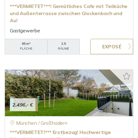
***VERMIETET***! Gemütliches Cafe mit Teilküche
und Außenterrasse zwischen Glockenbach und
Au!
Gastgewerbe
65 m²
2,5
FLÄCHE
RÄUME
2.496,- €
München / Großhadern
***VERMIETET!*** Erstbezug! Hochwertige