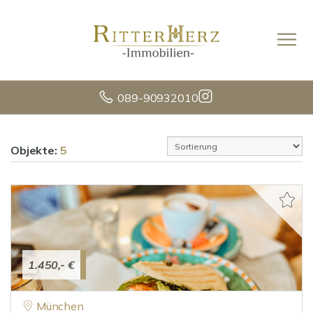
089-90932010
Objekte:
5
1.450,- €
München