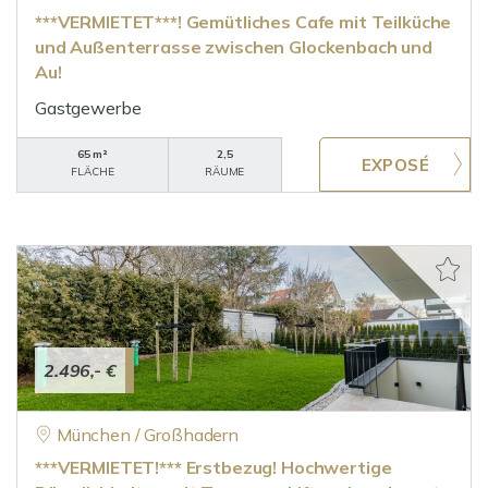
***VERMIETET***! Gemütliches Cafe mit Teilküche
und Außenterrasse zwischen Glockenbach und
Au!
Gastgewerbe
65 m²
2,5
FLÄCHE
RÄUME
2.496,- €
München / Großhadern
***VERMIETET!*** Erstbezug! Hochwertige