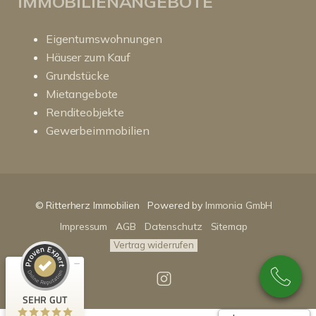
IMMOBILIENANGEBOTE
Eigentumswohnungen
Häuser zum Kauf
Grundstücke
Mietangebote
Renditeobjekte
Gewerbeimmobilien
Kundenbewertungen und Erfahrungen zu
RitterHerz - Immobilien
© Ritterherz Immobilien
Powered by
Immonia GmbH
SEHR GUT
100%
Impressum
AGB
Datenschutz
Sitemap
Empfehlungen auf
ProvenExpert.com
4,86 / 5,00
Vertrag widerrufen
89
159
Bewertungen auf
Bewertungen von 3
SEHR GUT
ProvenExpert.com
anderen Quellen