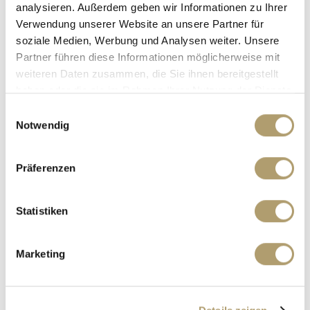
analysieren. Außerdem geben wir Informationen zu Ihrer
36 m²
1
Verwendung unserer Website an unsere Partner für
FLÄCHE
RÄUME
soziale Medien, Werbung und Analysen weiter. Unsere
Partner führen diese Informationen möglicherweise mit
weiteren Daten zusammen, die Sie ihnen bereitgestellt
haben oder die sie im Rahmen Ihrer Nutzung der Dienste
gesammelt haben.
Einwilligungsauswahl
Notwendig
900,- €
VERMIETET
Präferenzen
Neuried
Statistiken
Vermietet! Freistehendes Ladengeschäft in
Neuried!
Bürofläche
Marketing
60 m²
FLÄCHE