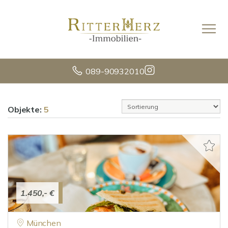
089-90932010
Objekte:
5
1.450,- €
München