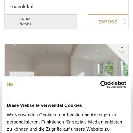
Ladenlokal
156 m²
FLÄCHE
1.000,- €
München
***VERMIETET***KLEIN-FEIN-MEIN! Elegante
Diese Webseite verwendet Cookies
Fläche - freistehendes Gebäude - modern und
Wir verwenden Cookies, um Inhalte und Anzeigen zu
ruhig!
personalisieren, Funktionen für soziale Medien anbieten
Bürofläche
zu können und die Zugriffe auf unsere Website zu