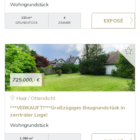
Wohngrundstück
110 m²
4
GRUNDSTÜCK
ZIMMER
725.000,- €
Haar / Ottendichl
***VERKAUFT!***Großzügiges Baugrundstück in
zentraler Lage!
Wohngrundstück
1.086 m²