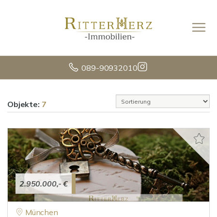
089-90932010
Objekte:
7
2.950.000,- €
München