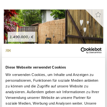
1.490.000,- €
München
***VERKAUFT!***Erstklassiges Baugrundstück in
Forstenried - perfekte Infrastruktur!
Diese Webseite verwendet Cookies
Wohngrundstück
Wir verwenden Cookies, um Inhalte und Anzeigen zu
personalisieren, Funktionen für soziale Medien anbieten
519 m²
GRUNDSTÜCK
zu können und die Zugriffe auf unsere Website zu
analysieren. Außerdem geben wir Informationen zu Ihrer
Verwendung unserer Website an unsere Partner für
soziale Medien, Werbung und Analysen weiter. Unsere