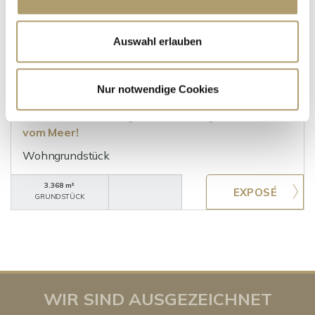
215.000,- €
Auswahl erlauben
Rakotule - Istrien
Nur notwendige Cookies
Projektiertes, idyllisches Grundstück für
Naturliebhaber, umgeben von Bergen und unweit
vom Meer!
Wohngrundstück
3.368 m²
GRUNDSTÜCK
WIR SIND AUSGEZEICHNET