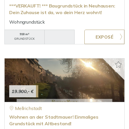
***VERKAUFT! *** Baugrundstück in Neuhausen:
Dein Zuhause ist da, wo dein Herz wohnt!
Wohngrundstück
918 m²
GRUNDSTÜCK
19.900,- €
Mellrichstadt
Wohnen an der Stadtmauer! Einmaliges
Grundstück mit Altbestand!