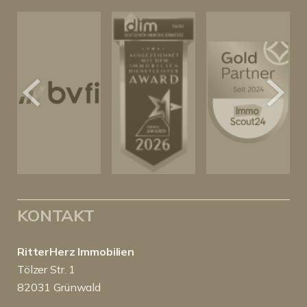
KONTAKT
RitterHerz Immobilien
Tölzer Str. 1
82031 Grünwald