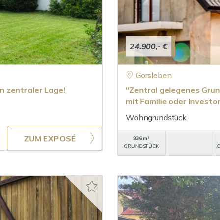
24.900,- €
Gorsleben
 zentraler Lage!
"Zentral gelegenes Grun
mit Familie oder Investo
Wohngrundstück
ZUM EXPOSÉ
936 m²
GRUNDSTÜCK
O