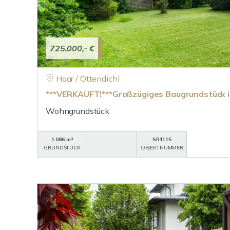
725.000,- €
Haar / Ottendichl
***VERKAUFT!***Großzügiges Baugrundstück in
Wohngrundstück
1.086 m²
SR1115
GRUNDSTÜCK
OBJEKTNUMMER