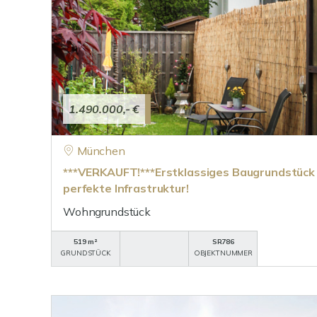
1.490.000,- €
München
***VERKAUFT!***Erstklassiges Baugrundstück i
perfekte Infrastruktur!
Wohngrundstück
519 m²
SR786
GRUNDSTÜCK
OBJEKTNUMMER