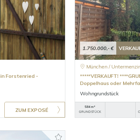
1.750.000,- €
VERKAU
München / Untermenzi
n Forstenried -
*****VERKAUFT! ****GR
Doppelhaus oder Mehrfa
Wohngrundstück
584 m²
ZUM EXPOSÉ
GRUNDSTÜCK
O