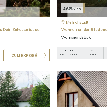
19.900,- €
Mellrichstadt
 Dein Zuhause ist da,
Wohnen an der Stadtmau
Wohngrundstück
110 m²
4
GRUNDSTÜCK
ZIMMER
O
ZUM EXPOSÉ