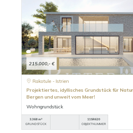
215.000,- €
Rakotule - Istrien
Projektiertes, idyllisches Grundstück für Nat
Bergen und unweit vom Meer!
Wohngrundstück
3.368 m²
11SR620
GRUNDSTÜCK
OBJEKTNUMMER