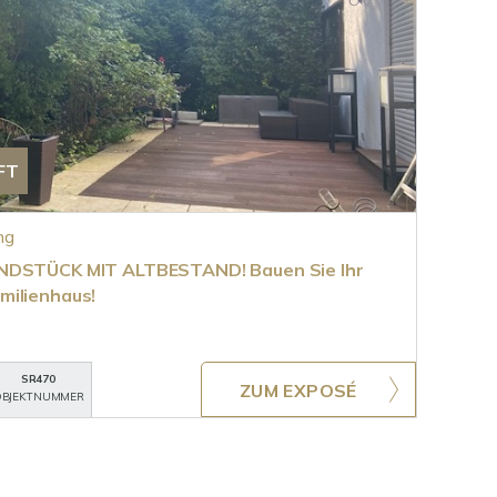
FT
ng
UNDSTÜCK MIT ALTBESTAND! Bauen Sie Ihr
milienhaus!
SR470
ZUM EXPOSÉ
BJEKTNUMMER