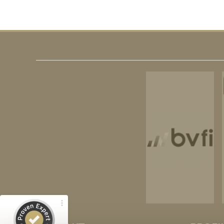
Kundenbewertungen und Erfahrungen zu
RitterHerz - Immobilien
100%
SEHR GUT
Empfehlungen auf
ProvenExpert.com
4,86 / 5,00
159
89
Bewertungen von 3
Bewertungen auf
anderen Quellen
ProvenExpert.com