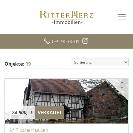
089-90932010
Objekte:
19
24.900,- €
VERKAUFT
Ritschenhausen