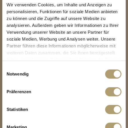
Wir verwenden Cookies, um Inhalte und Anzeigen zu
personalisieren, Funktionen für soziale Medien anbieten
zu können und die Zugriffe auf unsere Website zu
analysieren. Außerdem geben wir Informationen zu Ihrer
Verwendung unserer Website an unsere Partner für
soziale Medien, Werbung und Analysen weiter. Unsere
Partner führen diese Informationen möglicherweise mit
KONTAKT
weiteren Daten zusammen, die Sie ihnen bereitgestellt
haben oder die sie im Rahmen Ihrer Nutzung der Dienste
RitterHerz Immobilien
gesammelt haben.
Einwilligungsauswahl
Tölzer Str. 1
Notwendig
82031 Grünwald
Präferenzen
Tel.:
089 / 909 320 10
Fax: 089 / 909 320 11
Statistiken
E-Mail:
info@ritterherz.de
Web:
www.ritterherz-immobilien.de
Marketing