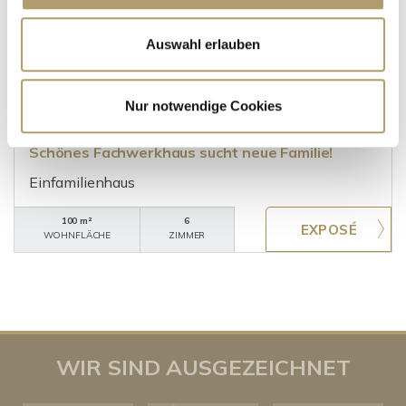
Auswahl erlauben
24.900,- €
VERKAUFT
Ritschenhausen
Nur notwendige Cookies
****VERKAUFT****!EINMALIGE GELEGENHEIT!
Schönes Fachwerkhaus sucht neue Familie!
Einfamilienhaus
100 m²
6
WOHNFLÄCHE
ZIMMER
WIR SIND AUSGEZEICHNET