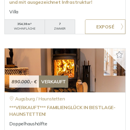
und mit ausgezeichnet Infrastruktur!
Villa
354,38 m²
7
WOHNFLÄCHE
ZIMMER
890.000,- €
VERKAUFT
Augsburg / Haunstetten
***VERKAUFT*** FAMILIENGLÜCK IN BESTLAGE-
HAUNSTETTEN!
Doppelhaushälfte