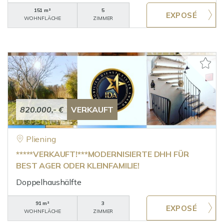
151 m²
5
WOHNFLÄCHE
ZIMMER
820.000,- €
VERKAUFT
Pliening
*****VERKAUFT!***MODERNISIERTE DHH FÜR
BEST AGER ODER KLEINFAMILIE!
Doppelhaushälfte
91 m²
3
WOHNFLÄCHE
ZIMMER