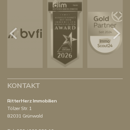
KONTAKT
RitterHerz Immobilien
Tölzer Str. 1
82031 Grünwald