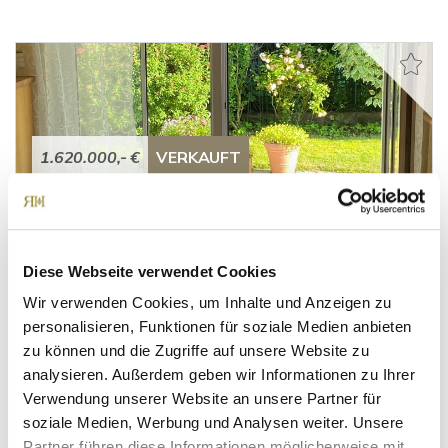
1.620.000,- €
VERKAUFT
München / Forstenried
VERKAUFT! ***Ruheparadies für Großfamilien mit
bester Infrastruktur!
Diese Webseite verwendet Cookies
Doppelhaushälfte
Wir verwenden Cookies, um Inhalte und Anzeigen zu
personalisieren, Funktionen für soziale Medien anbieten
171 m²
6,5
zu können und die Zugriffe auf unsere Website zu
WOHNFLÄCHE
ZIMMER
analysieren. Außerdem geben wir Informationen zu Ihrer
Verwendung unserer Website an unsere Partner für
soziale Medien, Werbung und Analysen weiter. Unsere
Partner führen diese Informationen möglicherweise mit