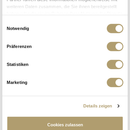
weiteren Daten zusammen, die Sie ihnen bereitgestellt
haben oder die sie im Rahmen Ihrer Nutzung der Dienste
gesammelt haben.
Einwilligungsauswahl
859.000,- €
VERKAUFT
Notwendig
Germering / Harthaus
Präferenzen
****VERKAUFT!**** Sofort verfügbar -
schnuckliges REH mit 2 Gärten sucht neue
Statistiken
Bewohner!
Reiheneckhaus
Marketing
100,50 m²
4
WOHNFLÄCHE
ZIMMER
Details zeigen
Cookies zulassen