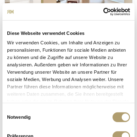
430.000,- €
Zagreb - Zagreb (Stadt) [Grad Zagreb]
Wohnen in bester Villengegend mit Pool, ruhig
Diese Webseite verwendet Cookies
und mit ausgezeichnet Infrastruktur!
Wir verwenden Cookies, um Inhalte und Anzeigen zu
Villa
personalisieren, Funktionen für soziale Medien anbieten
zu können und die Zugriffe auf unsere Website zu
354,38 m²
7
analysieren. Außerdem geben wir Informationen zu Ihrer
WOHNFLÄCHE
ZIMMER
Verwendung unserer Website an unsere Partner für
soziale Medien, Werbung und Analysen weiter. Unsere
Partner führen diese Informationen möglicherweise mit
weiteren Daten zusammen, die Sie ihnen bereitgestellt
haben oder die sie im Rahmen Ihrer Nutzung der Dienste
gesammelt haben.
Einwilligungsauswahl
Notwendig
890.000,- €
VERKAUFT
Präferenzen