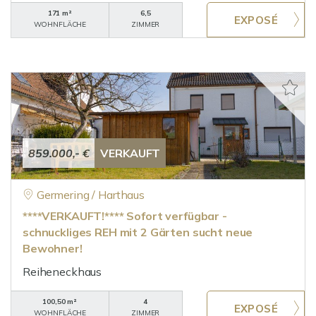
171 m²
6,5
WOHNFLÄCHE
ZIMMER
859.000,- €
VERKAUFT
Germering / Harthaus
****VERKAUFT!**** Sofort verfügbar -
schnuckliges REH mit 2 Gärten sucht neue
Bewohner!
Reiheneckhaus
100,50 m²
4
WOHNFLÄCHE
ZIMMER