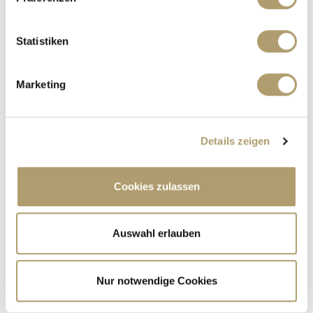
Augsburg / Haunstetten
***VERKAUFT*** FAMILIENGLÜCK IN BESTLAGE-
Statistiken
HAUNSTETTEN!
Doppelhaushälfte
Marketing
151 m²
5
WOHNFLÄCHE
ZIMMER
Details zeigen
Cookies zulassen
Auswahl erlauben
820.000,- €
VERKAUFT
Pliening
Nur notwendige Cookies
*****VERKAUFT!***MODERNISIERTE DHH FÜR