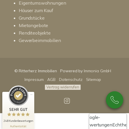
Eigentumswohnungen
Häuser zum Kauf
Grundstücke
Mietangebote
Renditeobjekte
Gewerbeimmobilien
Kundenbewertungen und Erfahrungen zu
RitterHerz - Immobilien
© Ritterherz Immobilien
Powered by
Immonia GmbH
SEHR GUT
100%
Impressum
AGB
Datenschutz
Sitemap
Empfehlungen auf
ProvenExpert.com
4,86 / 5,00
Vertrag widerrufen
89
159
Bewertungen auf
Bewertungen von 3
SEHR GUT
ProvenExpert.com
anderen Quellen
Google-
248 Kundenbewertungen
Blick aufs ProvenExpert-Profil werfen
Bewertungen
Echthei
Authentizität