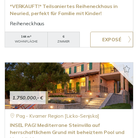
*VERKAUFT!* Teilsaniertes Reiheneckhaus in
Neuried, perfekt für Familie mit Kinder!
Reiheneckhaus
144 m²
6
WOHNFLÄCHE
ZIMMER
1.750.000,- €
Pag - Kvarner Region [Licko-Senjska]
INSEL PAG! Mediterrane Steinvilla auf
herrschaftlichem Grund mit beheiztem Pool und