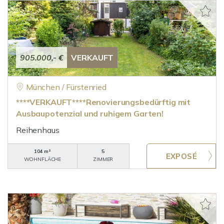
905.000,- €
VERKAUFT
München / Fürstenried
****VERKAUFT****Renovierungsbedürftig mit
Ausbaupotenzial und ruhigem Garten!
Reihenhaus
104 m²
5
WOHNFLÄCHE
ZIMMER