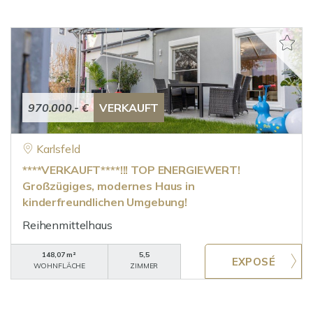
970.000,- €
VERKAUFT
Karlsfeld
****VERKAUFT****!!! TOP ENERGIEWERT!
Großzügiges, modernes Haus in
kinderfreundlichen Umgebung!
Reihenmittelhaus
148,07 m²
5,5
WOHNFLÄCHE
ZIMMER