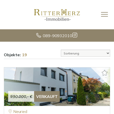
089-90932010
Objekte:
19
990.000,- €
VERKAUFT
Neuried