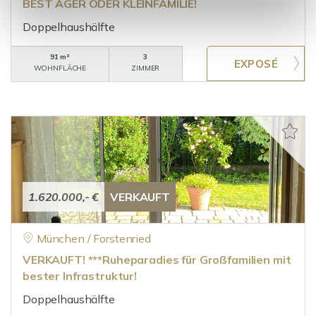
BEST AGER ODER KLEINFAMILIE!
Doppelhaushälfte
91 m²
3
WOHNFLÄCHE
ZIMMER
1.620.000,- €
VERKAUFT
München / Forstenried
VERKAUFT! ***Ruheparadies für Großfamilien mit
bester Infrastruktur!
Doppelhaushälfte