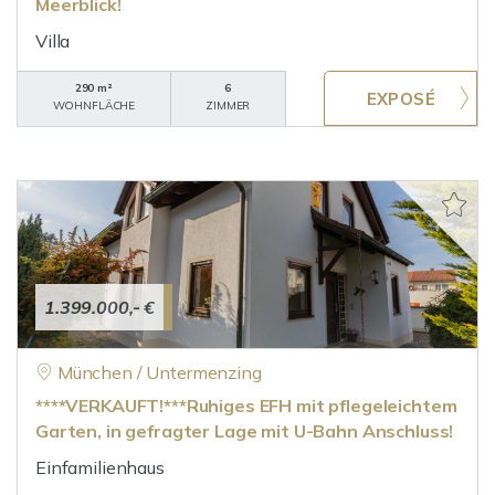
Meerblick!
Villa
290 m²
6
WOHNFLÄCHE
ZIMMER
1.399.000,- €
München / Untermenzing
****VERKAUFT!***Ruhiges EFH mit pflegeleichtem
Garten, in gefragter Lage mit U-Bahn Anschluss!
Einfamilienhaus