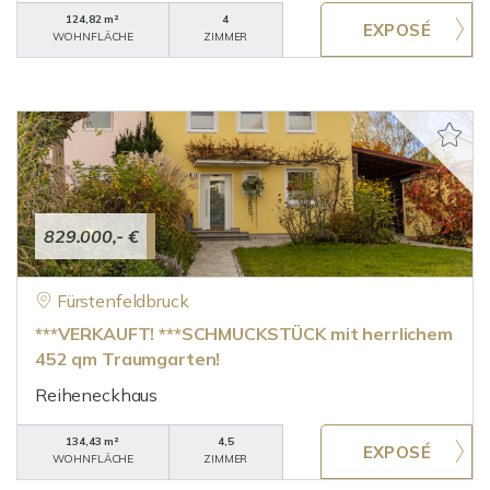
124,82 m²
4
WOHNFLÄCHE
ZIMMER
829.000,- €
Fürstenfeldbruck
***VERKAUFT! ***SCHMUCKSTÜCK mit herrlichem
452 qm Traumgarten!
Reiheneckhaus
134,43 m²
4,5
WOHNFLÄCHE
ZIMMER