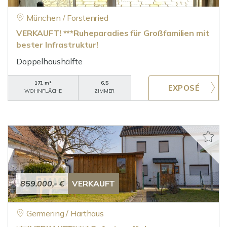
München / Forstenried
VERKAUFT! ***Ruheparadies für Großfamilien mit
bester Infrastruktur!
Doppelhaushälfte
171 m²
6,5
WOHNFLÄCHE
ZIMMER
859.000,- €
VERKAUFT
Germering / Harthaus