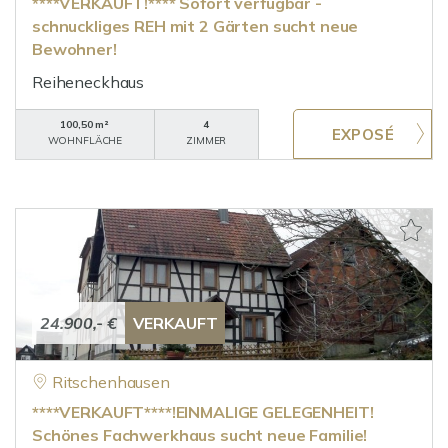
****VERKAUFT!**** Sofort verfügbar -
schnuckliges REH mit 2 Gärten sucht neue
Bewohner!
Reiheneckhaus
100,50 m²
4
WOHNFLÄCHE
ZIMMER
24.900,- €
VERKAUFT
Ritschenhausen
****VERKAUFT****!EINMALIGE GELEGENHEIT!
Schönes Fachwerkhaus sucht neue Familie!