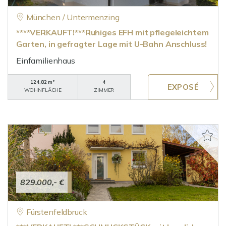
München / Untermenzing
****VERKAUFT!***Ruhiges EFH mit pflegeleichtem
Garten, in gefragter Lage mit U-Bahn Anschluss!
Einfamilienhaus
124,82 m²
4
WOHNFLÄCHE
ZIMMER
829.000,- €
Fürstenfeldbruck