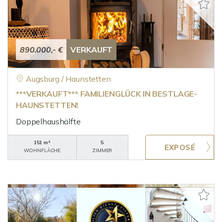
890.000,- €
VERKAUFT
Augsburg / Haunstetten
***VERKAUFT*** FAMILIENGLÜCK IN BESTLAGE-
HAUNSTETTEN!
Doppelhaushälfte
151 m²
5
WOHNFLÄCHE
ZIMMER