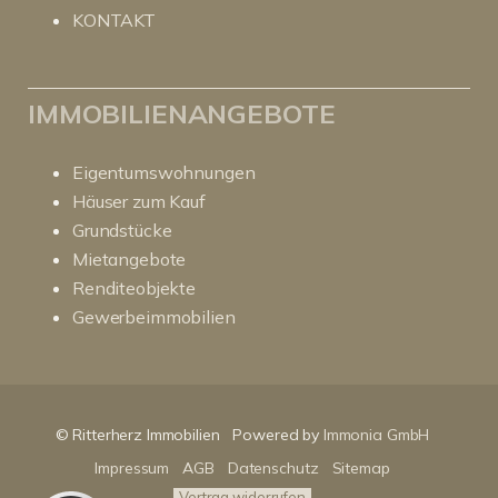
KONTAKT
IMMOBILIENANGEBOTE
Eigentumswohnungen
Häuser zum Kauf
Grundstücke
Mietangebote
Renditeobjekte
Gewerbeimmobilien
Kundenbewertungen und Erfahrungen zu
RitterHerz - Immobilien
© Ritterherz Immobilien
Powered by
Immonia GmbH
SEHR GUT
100%
Impressum
AGB
Datenschutz
Sitemap
Empfehlungen auf
ProvenExpert.com
4,86 / 5,00
Vertrag widerrufen