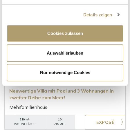
WOHNFLÄCHE
ZIMMER
Details zeigen
Cookies zulassen
Auswahl erlauben
920.000,- €
Nur notwendige Cookies
Kastel Kambelovac - Dalmatien-Split [Splitsko-
Dalmatinska]
Neuwertige Villa mit Pool und 3 Wohnungen in
zweiter Reihe zum Meer!
Mehrfamilienhaus
210 m²
10
WOHNFLÄCHE
ZIMMER