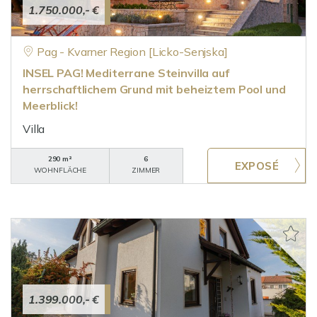
1.750.000,- €
Pag - Kvarner Region [Licko-Senjska]
INSEL PAG! Mediterrane Steinvilla auf
herrschaftlichem Grund mit beheiztem Pool und
Meerblick!
Villa
290 m²
6
WOHNFLÄCHE
ZIMMER
1.399.000,- €