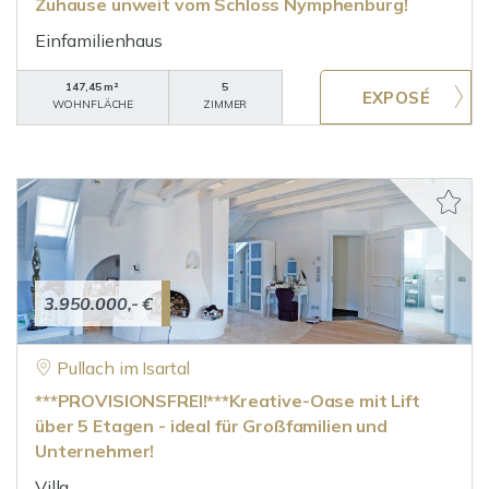
Zuhause unweit vom Schloss Nymphenburg!
Einfamilienhaus
147,45 m²
5
WOHNFLÄCHE
ZIMMER
3.950.000,- €
Pullach im Isartal
***PROVISIONSFREI!***Kreative-Oase mit Lift
über 5 Etagen - ideal für Großfamilien und
Unternehmer!
Villa