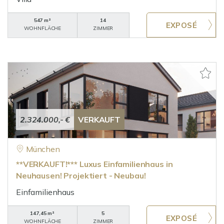
547 m²
14
WOHNFLÄCHE
ZIMMER
2.324.000,- €
VERKAUFT
München
**VERKAUFT!*** Luxus Einfamilienhaus in
Neuhausen! Projektiert - Neubau!
Einfamilienhaus
147,45 m²
5
WOHNFLÄCHE
ZIMMER