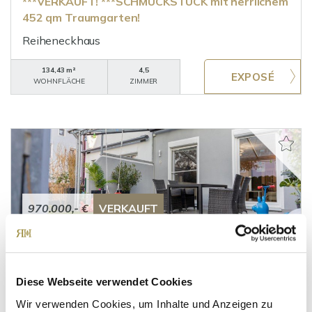
***VERKAUFT! ***SCHMUCKSTÜCK mit herrlichem
452 qm Traumgarten!
Reiheneckhaus
134,43 m²
4,5
WOHNFLÄCHE
ZIMMER
970.000,- €
VERKAUFT
Karlsfeld
****VERKAUFT****!!! TOP ENERGIEWERT!
Diese Webseite verwendet Cookies
Großzügiges, modernes Haus in
kinderfreundlichen Umgebung!
Wir verwenden Cookies, um Inhalte und Anzeigen zu