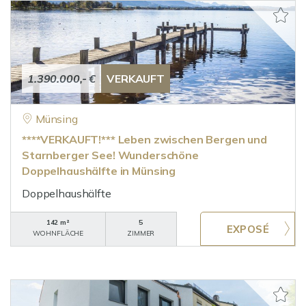
1.390.000,- €
VERKAUFT
Münsing
****VERKAUFT!*** Leben zwischen Bergen und
Starnberger See! Wunderschöne
Doppelhaushälfte in Münsing
Doppelhaushälfte
142 m²
5
WOHNFLÄCHE
ZIMMER