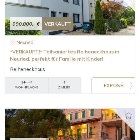
990.000,- €
VERKAUFT
Neuried
*VERKAUFT!* Teilsaniertes Reiheneckhaus in
Neuried, perfekt für Familie mit Kinder!
Reiheneckhaus
144 m²
6
WOHNFLÄCHE
ZIMMER