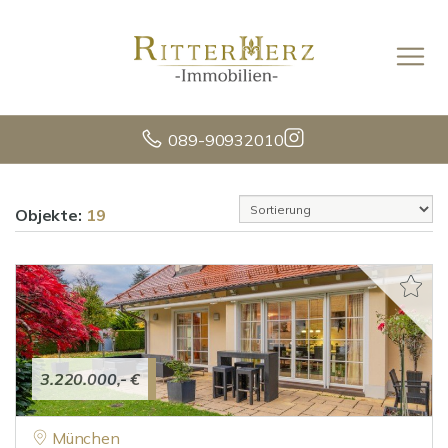
089-90932010
Objekte:
19
3.220.000,- €
München