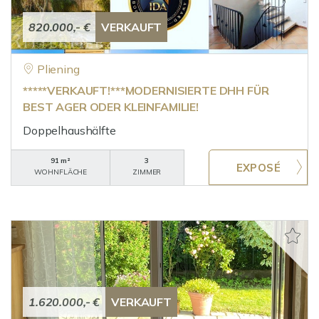
820.000,- €
VERKAUFT
Pliening
*****VERKAUFT!***MODERNISIERTE DHH FÜR
BEST AGER ODER KLEINFAMILIE!
Doppelhaushälfte
91 m²
3
WOHNFLÄCHE
ZIMMER
1.620.000,- €
VERKAUFT