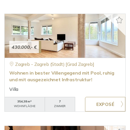
430.000,- €
Zagreb - Zagreb (Stadt) [Grad Zagreb]
Wohnen in bester Villengegend mit Pool, ruhig
und mit ausgezeichnet Infrastruktur!
Villa
354,38 m²
7
WOHNFLÄCHE
ZIMMER