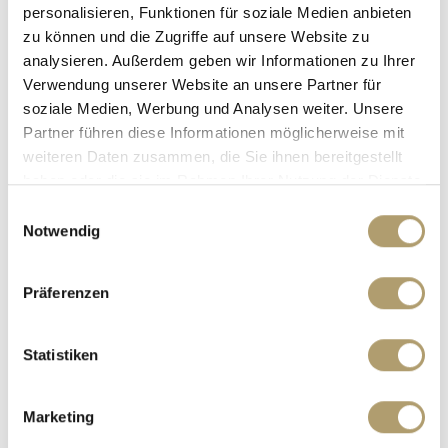
personalisieren, Funktionen für soziale Medien anbieten
Reihenmittelhaus
zu können und die Zugriffe auf unsere Website zu
analysieren. Außerdem geben wir Informationen zu Ihrer
148,07 m²
5,5
WOHNFLÄCHE
ZIMMER
Verwendung unserer Website an unsere Partner für
soziale Medien, Werbung und Analysen weiter. Unsere
Partner führen diese Informationen möglicherweise mit
weiteren Daten zusammen, die Sie ihnen bereitgestellt
haben oder die sie im Rahmen Ihrer Nutzung der Dienste
gesammelt haben.
Einwilligungsauswahl
Notwendig
905.000,- €
VERKAUFT
Präferenzen
München / Fürstenried
****VERKAUFT****Renovierungsbedürftig mit
Statistiken
Ausbaupotenzial und ruhigem Garten!
Reihenhaus
Marketing
104 m²
5