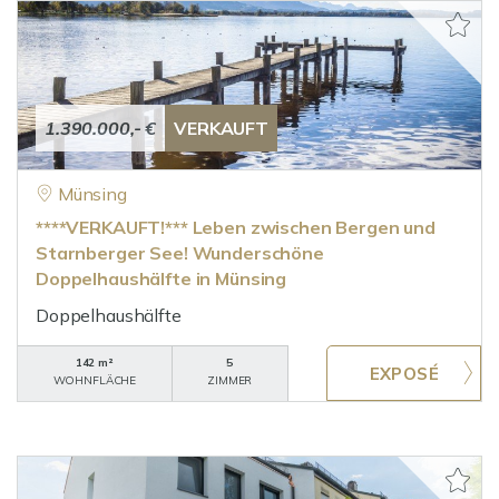
1.390.000,- €
VERKAUFT
Münsing
****VERKAUFT!*** Leben zwischen Bergen und
Starnberger See! Wunderschöne
Doppelhaushälfte in Münsing
Doppelhaushälfte
142 m²
5
WOHNFLÄCHE
ZIMMER