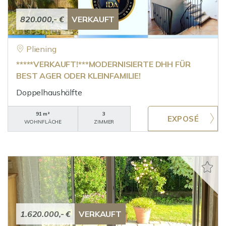
820.000,- €
VERKAUFT
Pliening
*****VERKAUFT!***MODERNISIERTE DHH FÜR
BEST AGER ODER KLEINFAMILIE!
Doppelhaushälfte
91 m²
3
WOHNFLÄCHE
ZIMMER
1.620.000,- €
VERKAUFT