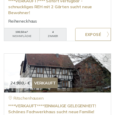
****VERKAUFT!**** Sofort verfügbar -
schnuckliges REH mit 2 Gärten sucht neue
Bewohner!
Reiheneckhaus
100,50 m²
4
WOHNFLÄCHE
ZIMMER
24.900,- €
VERKAUFT
Ritschenhausen
****VERKAUFT****!EINMALIGE GELEGENHEIT!
Schönes Fachwerkhaus sucht neue Familie!