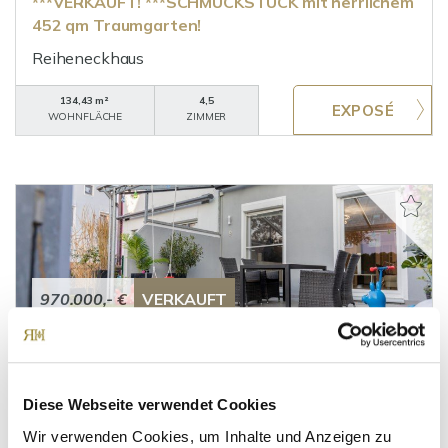
***VERKAUFT! ***SCHMUCKSTÜCK mit herrlichem
452 qm Traumgarten!
Reiheneckhaus
134,43 m²
4,5
WOHNFLÄCHE
ZIMMER
970.000,- €
VERKAUFT
Karlsfeld
****VERKAUFT****!!! TOP ENERGIEWERT!
Diese Webseite verwendet Cookies
Großzügiges, modernes Haus in
kinderfreundlichen Umgebung!
Wir verwenden Cookies, um Inhalte und Anzeigen zu