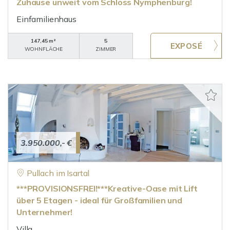
Zuhause unweit vom Schloss Nymphenburg!
Einfamilienhaus
147,45 m²
5
WOHNFLÄCHE
ZIMMER
3.950.000,- €
Pullach im Isartal
***PROVISIONSFREI!***Kreative-Oase mit Lift
über 5 Etagen - ideal für Großfamilien und
Unternehmer!
Villa