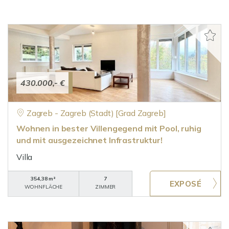
430.000,- €
Zagreb - Zagreb (Stadt) [Grad Zagreb]
Wohnen in bester Villengegend mit Pool, ruhig
und mit ausgezeichnet Infrastruktur!
Villa
354,38 m²
7
WOHNFLÄCHE
ZIMMER