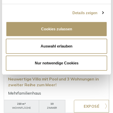
WOHNFLÄCHE
ZIMMER
Details zeigen
Cookies zulassen
Auswahl erlauben
920.000,- €
Nur notwendige Cookies
Kastel Kambelovac - Dalmatien-Split [Splitsko-
Dalmatinska]
Neuwertige Villa mit Pool und 3 Wohnungen in
zweiter Reihe zum Meer!
Mehrfamilienhaus
210 m²
10
WOHNFLÄCHE
ZIMMER