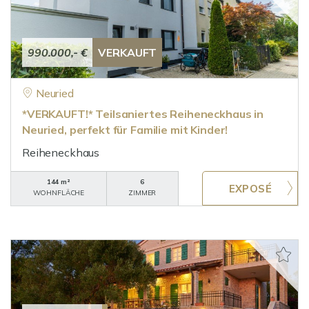
990.000,- €
VERKAUFT
Neuried
*VERKAUFT!* Teilsaniertes Reiheneckhaus in
Neuried, perfekt für Familie mit Kinder!
Reiheneckhaus
144 m²
6
WOHNFLÄCHE
ZIMMER