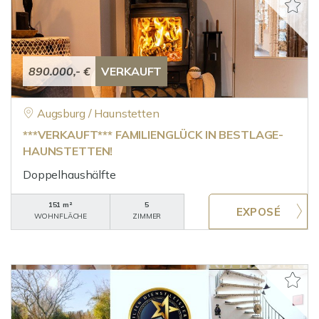
890.000,- €
VERKAUFT
Augsburg / Haunstetten
***VERKAUFT*** FAMILIENGLÜCK IN BESTLAGE-
HAUNSTETTEN!
Doppelhaushälfte
151 m²
5
WOHNFLÄCHE
ZIMMER