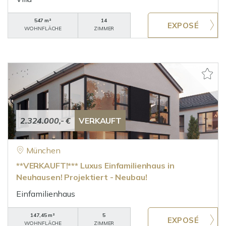
547 m²
14
WOHNFLÄCHE
ZIMMER
2.324.000,- €
VERKAUFT
München
**VERKAUFT!*** Luxus Einfamilienhaus in
Neuhausen! Projektiert - Neubau!
Einfamilienhaus
147,45 m²
5
WOHNFLÄCHE
ZIMMER