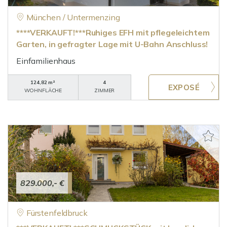
München / Untermenzing
****VERKAUFT!***Ruhiges EFH mit pflegeleichtem
Garten, in gefragter Lage mit U-Bahn Anschluss!
Einfamilienhaus
124,82 m²
4
WOHNFLÄCHE
ZIMMER
829.000,- €
Fürstenfeldbruck