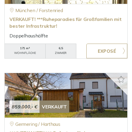
München / Forstenried
VERKAUFT! ***Ruheparadies für Großfamilien mit
bester Infrastruktur!
Doppelhaushälfte
171 m²
6,5
WOHNFLÄCHE
ZIMMER
859.000,- €
VERKAUFT
Germering / Harthaus