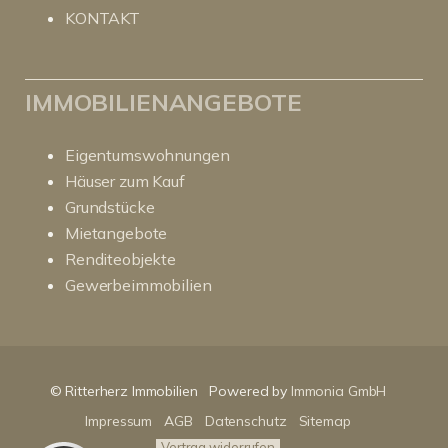
KONTAKT
IMMOBILIENANGEBOTE
Eigentumswohnungen
Häuser zum Kauf
Grundstücke
Mietangebote
Renditeobjekte
Gewerbeimmobilien
Kundenbewertungen und Erfahrungen zu
RitterHerz - Immobilien
© Ritterherz Immobilien
Powered by
Immonia GmbH
SEHR GUT
100%
Impressum
AGB
Datenschutz
Sitemap
Empfehlungen auf
ProvenExpert.com
4,86 / 5,00
Vertrag widerrufen