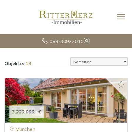
089-90932010
Objekte:
19
3.220.000,- €
München