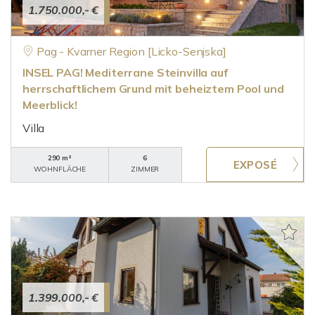
1.750.000,- €
Pag - Kvarner Region [Licko-Senjska]
INSEL PAG! Mediterrane Steinvilla auf
herrschaftlichem Grund mit beheiztem Pool und
Meerblick!
Villa
290 m²
6
WOHNFLÄCHE
ZIMMER
1.399.000,- €