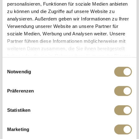
personalisieren, Funktionen für soziale Medien anbieten
Reihenmittelhaus
zu können und die Zugriffe auf unsere Website zu
analysieren. Außerdem geben wir Informationen zu Ihrer
148,07 m²
5,5
WOHNFLÄCHE
ZIMMER
Verwendung unserer Website an unsere Partner für
soziale Medien, Werbung und Analysen weiter. Unsere
Partner führen diese Informationen möglicherweise mit
weiteren Daten zusammen, die Sie ihnen bereitgestellt
haben oder die sie im Rahmen Ihrer Nutzung der Dienste
gesammelt haben.
Einwilligungsauswahl
Notwendig
905.000,- €
VERKAUFT
Präferenzen
München / Fürstenried
****VERKAUFT****Renovierungsbedürftig mit
Statistiken
Ausbaupotenzial und ruhigem Garten!
Reihenhaus
Marketing
104 m²
5