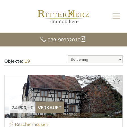
089-90932010
Objekte:
19
24.900,- €
VERKAUFT
Ritschenhausen