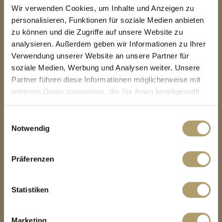
Wir verwenden Cookies, um Inhalte und Anzeigen zu
personalisieren, Funktionen für soziale Medien anbieten
zu können und die Zugriffe auf unsere Website zu
analysieren. Außerdem geben wir Informationen zu Ihrer
Verwendung unserer Website an unsere Partner für
soziale Medien, Werbung und Analysen weiter. Unsere
Partner führen diese Informationen möglicherweise mit
KONTAKT
weiteren Daten zusammen, die Sie ihnen bereitgestellt
haben oder die sie im Rahmen Ihrer Nutzung der Dienste
RitterHerz Immobilien
gesammelt haben.
Einwilligungsauswahl
Tölzer Str. 1
Notwendig
82031 Grünwald
Präferenzen
Tel.:
089 / 909 320 10
Fax: 089 / 909 320 11
Statistiken
E-Mail:
info@ritterherz.de
Web:
www.ritterherz-immobilien.de
Marketing