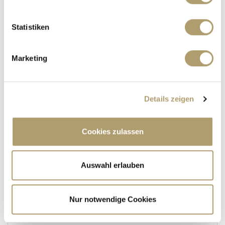
***VERKAUFT!****Energieeffizienzhaus! Stilvolle
Galeriewohnung mit zwei Bäder in Stadtvilla!
Statistiken
Maisonettewohnung
Marketing
82 m²
3
WOHNFLÄCHE
ZIMMER
Details zeigen
Cookies zulassen
219.000,- €
Auswahl erlauben
München / Obersendling
Nur notwendige Cookies
Verkauft** Neuwertiges Studenten-Apartment
mit 3% Rendite**