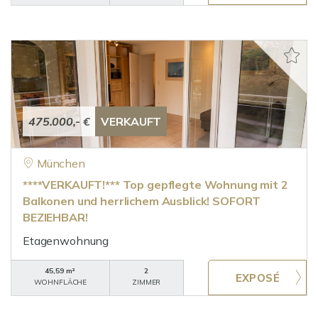
475.000,- €
VERKAUFT
München
****VERKAUFT!*** Top gepflegte Wohnung mit 2
Balkonen und herrlichem Ausblick! SOFORT
BEZIEHBAR!
Etagenwohnung
45,59 m²
2
WOHNFLÄCHE
ZIMMER