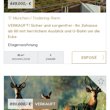
449.000,- €
München / Trudering-Riem
VERKAUFT! Sicher und sorgenfrei - Ihr Zuhause
ab 60 mit herrlichem Ausblick und U-Bahn um die
Ecke
Etagenwohnung
82 m²
3
WOHNFLÄCHE
ZIMMER
890.000,- €
VERKAUFT