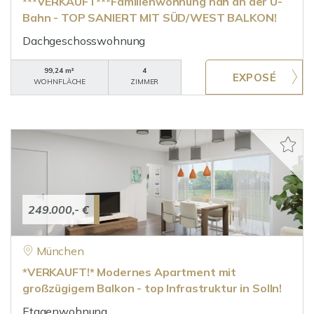
***VERKAUFT***Familienwohnung nah an der U-
Bahn - TOP SANIERT MIT SÜD/WEST BALKON!
Dachgeschosswohnung
99,24 m²
4
WOHNFLÄCHE
ZIMMER
249.000,- €
München
*VERKAUFT!* Modernes Apartment mit
großzügigem Balkon - top Infrastruktur in Solln!
Etagenwohnung