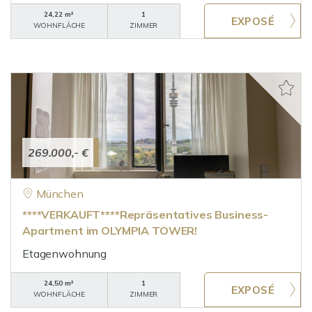
24,22 m²
1
WOHNFLÄCHE
ZIMMER
269.000,- €
München
****VERKAUFT****Repräsentatives Business-
Apartment im OLYMPIA TOWER!
Etagenwohnung
24,50 m²
1
WOHNFLÄCHE
ZIMMER