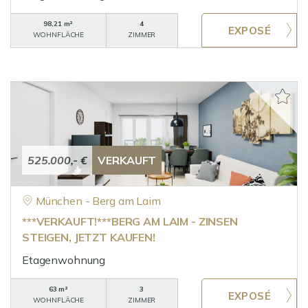
98,21 m²
4
WOHNFLÄCHE
ZIMMER
525.000,- €
VERKAUFT
München - Berg am Laim
***VERKAUFT!***BERG AM LAIM - ZINSEN
STEIGEN, JETZT KAUFEN!
Etagenwohnung
63 m²
3
WOHNFLÄCHE
ZIMMER