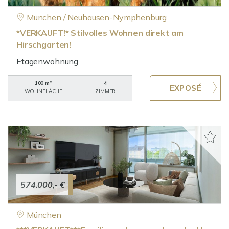
München / Neuhausen-Nymphenburg
*VERKAUFT!* Stilvolles Wohnen direkt am
Hirschgarten!
Etagenwohnung
100 m²
4
WOHNFLÄCHE
ZIMMER
574.000,- €
München