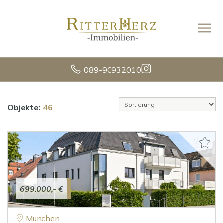
089-90932010
Objekte:
46
699.000,- €
München