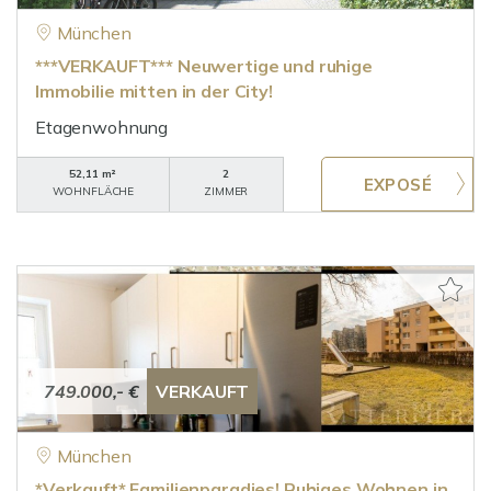
München
***VERKAUFT*** Neuwertige und ruhige
Immobilie mitten in der City!
Etagenwohnung
52,11 m²
2
WOHNFLÄCHE
ZIMMER
749.000,- €
VERKAUFT
München
*Verkauft* Familienparadies! Ruhiges Wohnen in