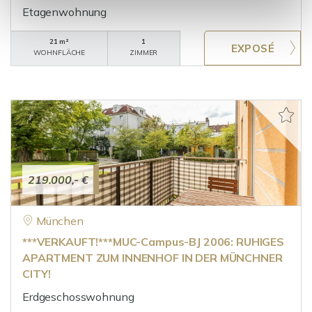
Etagenwohnung
21 m²
1
WOHNFLÄCHE
ZIMMER
219.000,- €
München
***VERKAUFT!***MUC-Campus-BJ 2006: RUHIGES
APARTMENT ZUM INNENHOF IN DER MÜNCHNER
CITY!
Erdgeschosswohnung