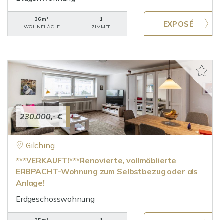
36 m²
1
WOHNFLÄCHE
ZIMMER
230.000,- €
Gilching
***VERKAUFT!***Renovierte, vollmöblierte
ERBPACHT-Wohnung zum Selbstbezug oder als
Anlage!
Erdgeschosswohnung
35 m²
1