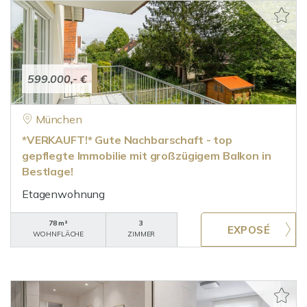
599.000,- €
München
*VERKAUFT!* Gute Nachbarschaft - top
gepflegte Immobilie mit großzügigem Balkon in
Bestlage!
Etagenwohnung
78 m²
3
WOHNFLÄCHE
ZIMMER