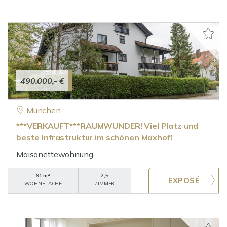
490.000,- €
München
***VERKAUFT***RAUMWUNDER! Viel Platz und
beste Infrastruktur im schönen Maxhof!
Maisonettewohnung
91 m²
2,5
WOHNFLÄCHE
ZIMMER