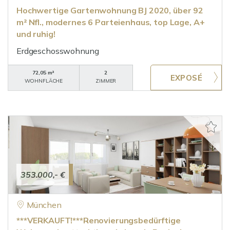
Hochwertige Gartenwohnung BJ 2020, über 92
m² Nfl., modernes 6 Parteienhaus, top Lage, A+
und ruhig!
Erdgeschosswohnung
72,05 m²
2
WOHNFLÄCHE
ZIMMER
353.000,- €
München
***VERKAUFT!***Renovierungsbedürftige