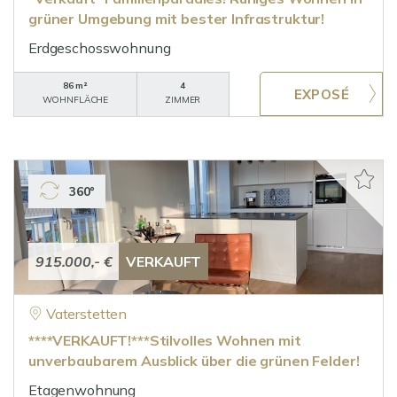
grüner Umgebung mit bester Infrastruktur!
Erdgeschosswohnung
86 m²
4
WOHNFLÄCHE
ZIMMER
360°
915.000,- €
VERKAUFT
Vaterstetten
****VERKAUFT!***Stilvolles Wohnen mit
unverbaubarem Ausblick über die grünen Felder!
Etagenwohnung