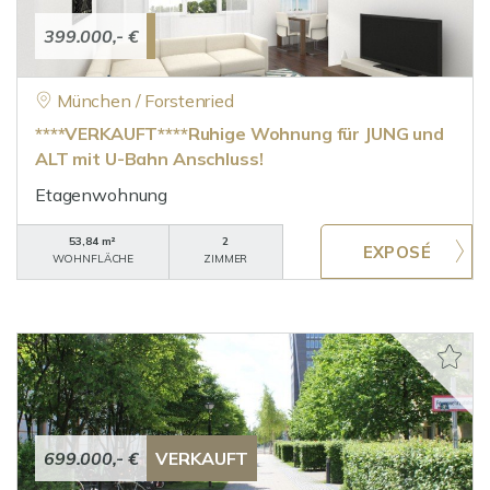
399.000,- €
München / Forstenried
****VERKAUFT****Ruhige Wohnung für JUNG und
ALT mit U-Bahn Anschluss!
Etagenwohnung
53,84 m²
2
WOHNFLÄCHE
ZIMMER
699.000,- €
VERKAUFT