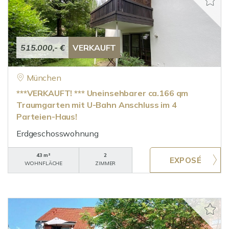
515.000,- €
VERKAUFT
München
***VERKAUFT! *** Uneinsehbarer ca.166 qm
Traumgarten mit U-Bahn Anschluss im 4
Parteien-Haus!
Erdgeschosswohnung
43 m²
2
WOHNFLÄCHE
ZIMMER