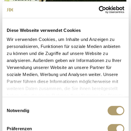
München / Freimann
**Verkauft**In grüner Oase direkt am Nordpark -
Diese Webseite verwendet Cookies
sehr gute Infrastruktur!
Wir verwenden Cookies, um Inhalte und Anzeigen zu
Etagenwohnung
personalisieren, Funktionen für soziale Medien anbieten
zu können und die Zugriffe auf unsere Website zu
60,23 m²
2
WOHNFLÄCHE
ZIMMER
analysieren. Außerdem geben wir Informationen zu Ihrer
Verwendung unserer Website an unsere Partner für
soziale Medien, Werbung und Analysen weiter. Unsere
Partner führen diese Informationen möglicherweise mit
weiteren Daten zusammen, die Sie ihnen bereitgestellt
haben oder die sie im Rahmen Ihrer Nutzung der Dienste
gesammelt haben.
Einwilligungsauswahl
Notwendig
735.000,- €
Präferenzen
München