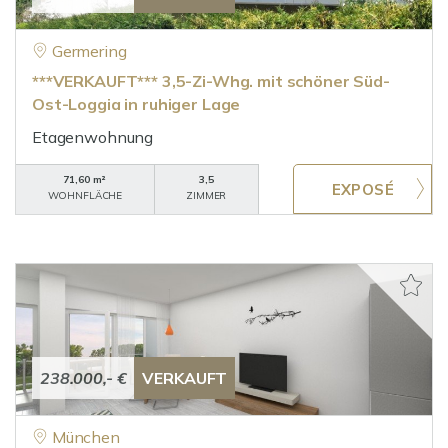
Germering
***VERKAUFT*** 3,5-Zi-Whg. mit schöner Süd-
Ost-Loggia in ruhiger Lage
Etagenwohnung
71,60 m²
3,5
WOHNFLÄCHE
ZIMMER
238.000,- €
VERKAUFT
München