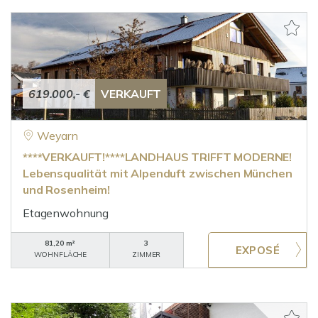
619.000,- €
VERKAUFT
Weyarn
****VERKAUFT!****LANDHAUS TRIFFT MODERNE!
Lebensqualität mit Alpenduft zwischen München
und Rosenheim!
Etagenwohnung
81,20 m²
3
WOHNFLÄCHE
ZIMMER