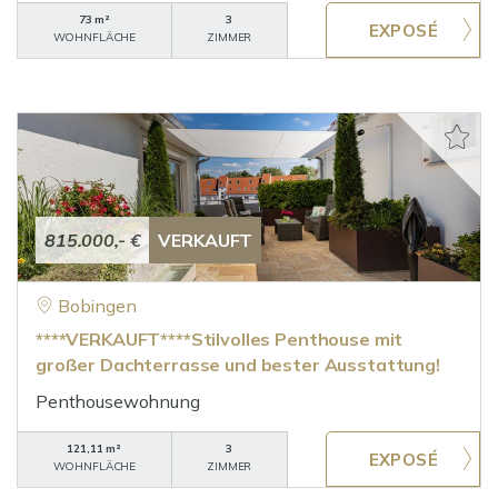
73 m²
3
WOHNFLÄCHE
ZIMMER
815.000,- €
VERKAUFT
Bobingen
****VERKAUFT****Stilvolles Penthouse mit
großer Dachterrasse und bester Ausstattung!
Penthousewohnung
121,11 m²
3
WOHNFLÄCHE
ZIMMER