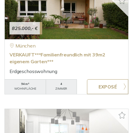
825.000,- €
München
VERKAUFT***Familienfreundlich mit 39m2
eigenem Garten***
Erdgeschosswohnung
94 m²
4
WOHNFLÄCHE
ZIMMER