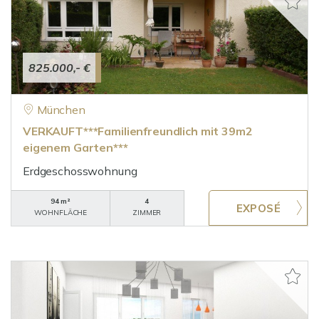
825.000,- €
München
VERKAUFT***Familienfreundlich mit 39m2
eigenem Garten***
Erdgeschosswohnung
94 m²
4
WOHNFLÄCHE
ZIMMER