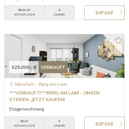
98,21 m²
4
WOHNFLÄCHE
ZIMMER
525.000,- €
VERKAUFT
München - Berg am Laim
***VERKAUFT!***BERG AM LAIM - ZINSEN
STEIGEN, JETZT KAUFEN!
Etagenwohnung
63 m²
3
WOHNFLÄCHE
ZIMMER