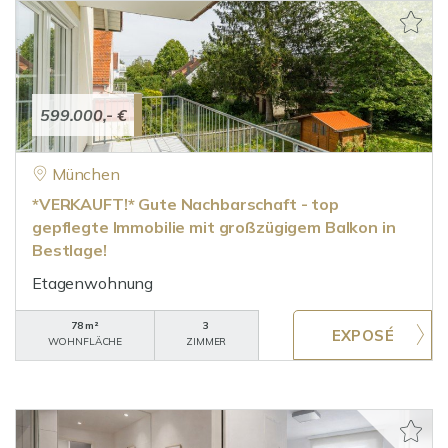
599.000,- €
München
*VERKAUFT!* Gute Nachbarschaft - top
gepflegte Immobilie mit großzügigem Balkon in
Bestlage!
Etagenwohnung
78 m²
3
WOHNFLÄCHE
ZIMMER