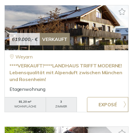
619.000,- €
VERKAUFT
Weyarn
****VERKAUFT!****LANDHAUS TRIFFT MODERNE!
Lebensqualität mit Alpenduft zwischen München
und Rosenheim!
Etagenwohnung
81,20 m²
3
WOHNFLÄCHE
ZIMMER