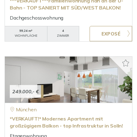
***VERKAUFT***Familienwohnung nah an der U-
Bahn - TOP SANIERT MIT SÜD/WEST BALKON!
Dachgeschosswohnung
99,24 m²
4
WOHNFLÄCHE
ZIMMER
249.000,- €
München
*VERKAUFT!* Modernes Apartment mit
großzügigem Balkon - top Infrastruktur in Solln!
Etagenwohnung