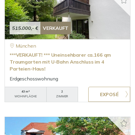
515.000,- €
VERKAUFT
München
***VERKAUFT! *** Uneinsehbarer ca.166 qm
Traumgarten mit U-Bahn Anschluss im 4
Parteien-Haus!
Erdgeschosswohnung
43 m²
2
WOHNFLÄCHE
ZIMMER