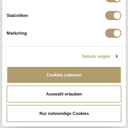
***VERKAUFT!****Energieeffizienzhaus! Stilvolle
Galeriewohnung mit zwei Bäder in Stadtvilla!
Statistiken
Maisonettewohnung
Marketing
82 m²
3
WOHNFLÄCHE
ZIMMER
Details zeigen
Cookies zulassen
219.000,- €
Auswahl erlauben
München / Obersendling
Nur notwendige Cookies
Verkauft** Neuwertiges Studenten-Apartment
mit 3% Rendite**