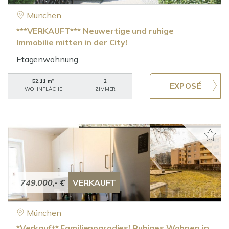
München
***VERKAUFT*** Neuwertige und ruhige
Immobilie mitten in der City!
Etagenwohnung
52,11 m²
2
WOHNFLÄCHE
ZIMMER
749.000,- €
VERKAUFT
München
*Verkauft* Familienparadies! Ruhiges Wohnen in