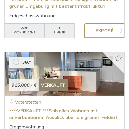
grüner Umgebung mit bester Infrastruktur!
Erdgeschosswohnung
86 m²
4
WOHNFLÄCHE
ZIMMER
360°
915.000,- €
VERKAUFT
Vaterstetten
****VERKAUFT!***Stilvolles Wohnen mit
unverbaubarem Ausblick über die grünen Felder!
Etagenwohnung