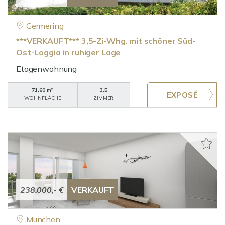
Germering
***VERKAUFT*** 3,5-Zi-Whg. mit schöner Süd-
Ost-Loggia in ruhiger Lage
Etagenwohnung
71,60 m²
3,5
WOHNFLÄCHE
ZIMMER
238.000,- €
VERKAUFT
München