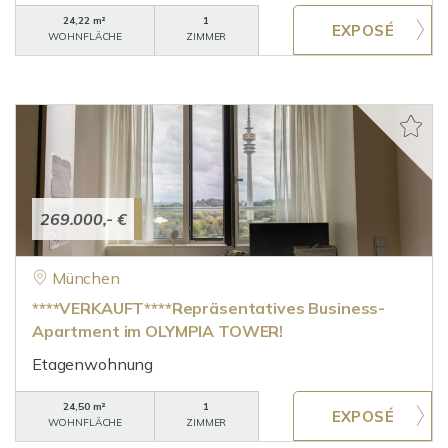
24,22 m²
1
WOHNFLÄCHE
ZIMMER
269.000,- €
München
****VERKAUFT****Repräsentatives Business-
Apartment im OLYMPIA TOWER!
Etagenwohnung
24,50 m²
1
WOHNFLÄCHE
ZIMMER