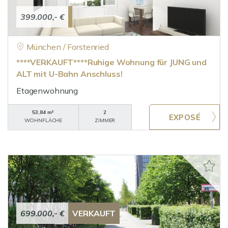
399.000,- €
München / Forstenried
****VERKAUFT****Ruhige Wohnung für JUNG und
ALT mit U-Bahn Anschluss!
Etagenwohnung
53,84 m²
2
WOHNFLÄCHE
ZIMMER
699.000,- €
VERKAUFT