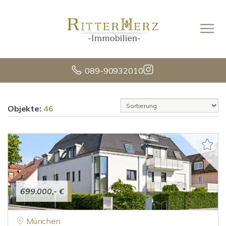
089-90932010
Objekte:
46
699.000,- €
München