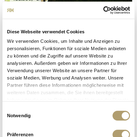
München / Freimann
**Verkauft**In grüner Oase direkt am Nordpark -
Diese Webseite verwendet Cookies
sehr gute Infrastruktur!
Wir verwenden Cookies, um Inhalte und Anzeigen zu
Etagenwohnung
personalisieren, Funktionen für soziale Medien anbieten
zu können und die Zugriffe auf unsere Website zu
60,23 m²
2
WOHNFLÄCHE
ZIMMER
analysieren. Außerdem geben wir Informationen zu Ihrer
Verwendung unserer Website an unsere Partner für
soziale Medien, Werbung und Analysen weiter. Unsere
Partner führen diese Informationen möglicherweise mit
weiteren Daten zusammen, die Sie ihnen bereitgestellt
haben oder die sie im Rahmen Ihrer Nutzung der Dienste
gesammelt haben.
Einwilligungsauswahl
Notwendig
735.000,- €
Präferenzen
München