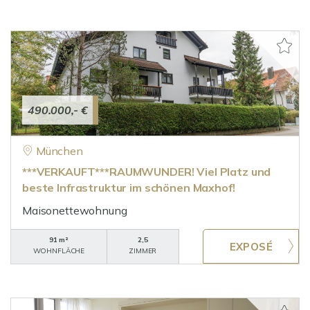
490.000,- €
München
***VERKAUFT***RAUMWUNDER! Viel Platz und
beste Infrastruktur im schönen Maxhof!
Maisonettewohnung
91 m²
2,5
WOHNFLÄCHE
ZIMMER