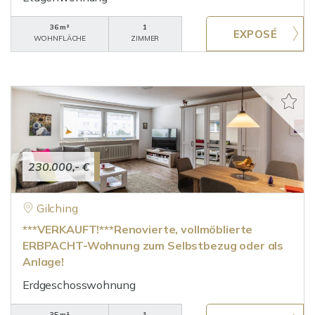
36 m²
1
WOHNFLÄCHE
ZIMMER
230.000,- €
Gilching
***VERKAUFT!***Renovierte, vollmöblierte
ERBPACHT-Wohnung zum Selbstbezug oder als
Anlage!
Erdgeschosswohnung
35 m²
1