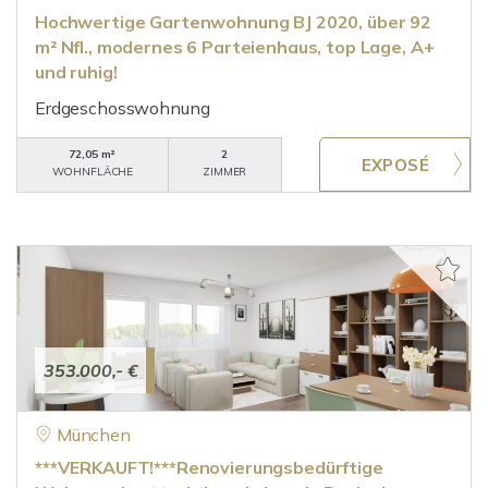
Hochwertige Gartenwohnung BJ 2020, über 92
m² Nfl., modernes 6 Parteienhaus, top Lage, A+
und ruhig!
Erdgeschosswohnung
72,05 m²
2
WOHNFLÄCHE
ZIMMER
353.000,- €
München
***VERKAUFT!***Renovierungsbedürftige