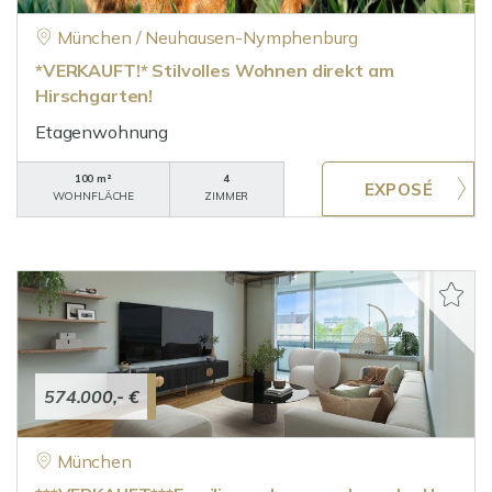
München / Neuhausen-Nymphenburg
*VERKAUFT!* Stilvolles Wohnen direkt am
Hirschgarten!
Etagenwohnung
100 m²
4
WOHNFLÄCHE
ZIMMER
574.000,- €
München