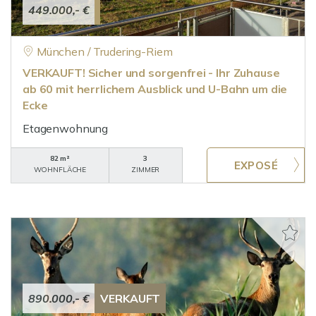
449.000,- €
München / Trudering-Riem
VERKAUFT! Sicher und sorgenfrei - Ihr Zuhause
ab 60 mit herrlichem Ausblick und U-Bahn um die
Ecke
Etagenwohnung
82 m²
3
WOHNFLÄCHE
ZIMMER
890.000,- €
VERKAUFT