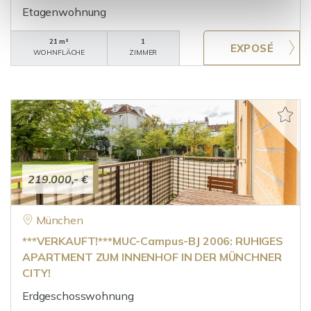
Etagenwohnung
21 m²
1
WOHNFLÄCHE
ZIMMER
219.000,- €
München
***VERKAUFT!***MUC-Campus-BJ 2006: RUHIGES
APARTMENT ZUM INNENHOF IN DER MÜNCHNER
CITY!
Erdgeschosswohnung