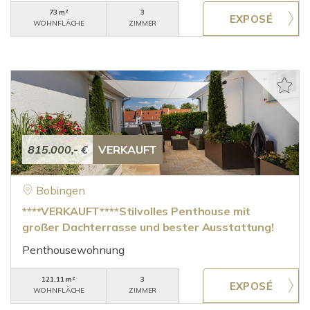
73 m²
3
WOHNFLÄCHE
ZIMMER
815.000,- €
VERKAUFT
Bobingen
****VERKAUFT****Stilvolles Penthouse mit
großer Dachterrasse und bester Ausstattung!
Penthousewohnung
121,11 m²
3
WOHNFLÄCHE
ZIMMER