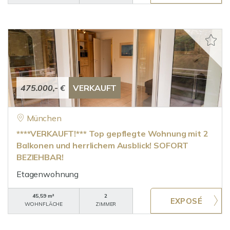
475.000,- €
VERKAUFT
München
****VERKAUFT!*** Top gepflegte Wohnung mit 2
Balkonen und herrlichem Ausblick! SOFORT
BEZIEHBAR!
Etagenwohnung
45,59 m²
2
WOHNFLÄCHE
ZIMMER