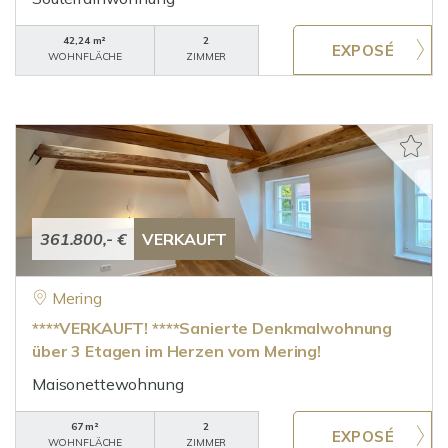
42,24 m²
2
WOHNFLÄCHE
ZIMMER
361.800,- €
VERKAUFT
Mering
****VERKAUFT! ****Sanierte Denkmalwohnung
über 3 Etagen im Herzen vom Mering!
Maisonettewohnung
67 m²
2
WOHNFLÄCHE
ZIMMER