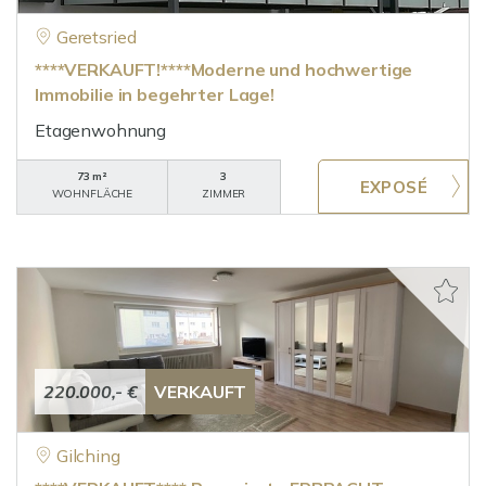
Geretsried
****VERKAUFT!****Moderne und hochwertige
Immobilie in begehrter Lage!
Etagenwohnung
73 m²
3
WOHNFLÄCHE
ZIMMER
220.000,- €
VERKAUFT
Gilching