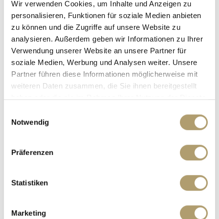
Wir verwenden Cookies, um Inhalte und Anzeigen zu
personalisieren, Funktionen für soziale Medien anbieten
zu können und die Zugriffe auf unsere Website zu
analysieren. Außerdem geben wir Informationen zu Ihrer
599.000,- €
VERKAUFT
Verwendung unserer Website an unsere Partner für
soziale Medien, Werbung und Analysen weiter. Unsere
Partner führen diese Informationen möglicherweise mit
München
weiteren Daten zusammen, die Sie ihnen bereitgestellt
BEZUGSFREIE GARTENWOHNUNG IN DEN
haben oder die sie im Rahmen Ihrer Nutzung der Dienste
SCHWANENHÖFEN!
gesammelt haben.
Einwilligungsauswahl
Erdgeschosswohnung
Notwendig
79,20 m²
3
WOHNFLÄCHE
ZIMMER
Präferenzen
Statistiken
Marketing