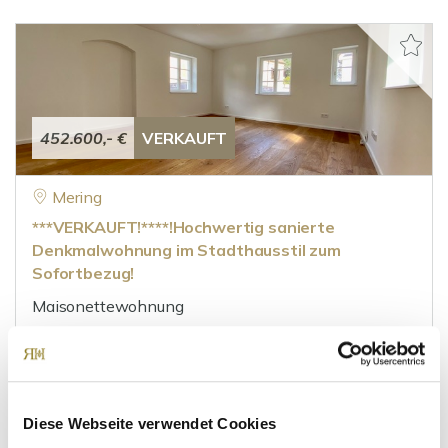
452.600,- €
VERKAUFT
Mering
***VERKAUFT!****!Hochwertig sanierte
Denkmalwohnung im Stadthausstil zum
Sofortbezug!
Maisonettewohnung
73 m²
2
WOHNFLÄCHE
ZIMMER
Diese Webseite verwendet Cookies