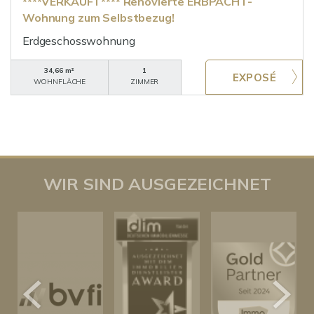
****VERKAUFT**** Renovierte ERBPACHT-
Wohnung zum Selbstbezug!
Erdgeschosswohnung
34,66 m²
1
WOHNFLÄCHE
ZIMMER
WIR SIND AUSGEZEICHNET