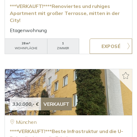
***VERKAUFT!****Renoviertes und ruhiges
Apartment mit großer Terrasse, mitten in der
City!
Etagenwohnung
28 m²
1
WOHNFLÄCHE
ZIMMER
330.000,- €
VERKAUFT
München
****VERKAUFT!***Beste Infrastruktur und die U-