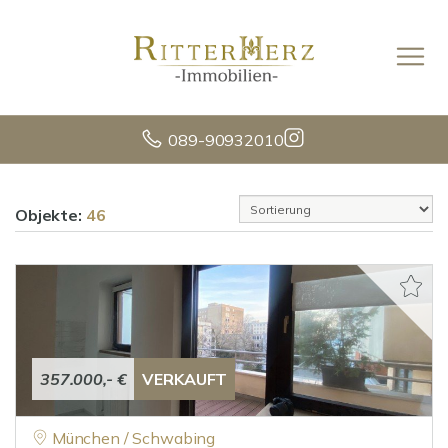
089-90932010
Objekte:
46
357.000,- €
VERKAUFT
München / Schwabing